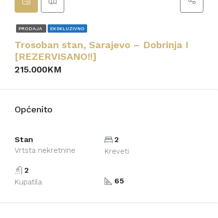
PRODAJA
EKSKLUZIVNO
Trosoban stan, Sarajevo – Dobrinja I
[REZERVISANO!!]
215.000KM
Općenito
Stan
2
Vrtsta nekretnine
Kreveti
2
65
Kupatila