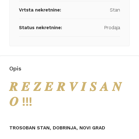
Vrtsta nekretnine:
Stan
Status nekretnine:
Prodaja
Opis
𝑹 𝑬 𝒁 𝑬 𝑹 𝑽 𝑰 𝑺 𝑨 𝑵
𝑶 !!!
TROSOBAN STAN, DOBRINJA, NOVI GRAD