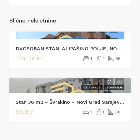
Slične nekretnine
PRODAJA
EKSKLUZIVNO
HOT
PRODAJA
DVOSOBAN STAN, ALIPAŠINO POLJE, NOVI GRAD
228.000KM
1
1
56
IZDAVANJE
IZDAVANJE
Stan 36 m2 – Švrakino – Novi Grad Sarajevo [Iznajmljivanje]
500KM
1
1
36