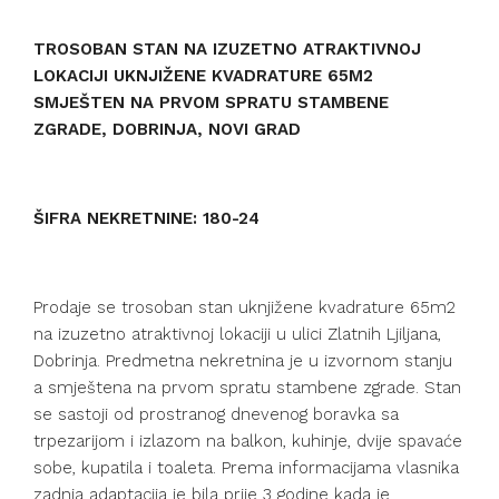
TROSOBAN STAN NA IZUZETNO ATRAKTIVNOJ
LOKACIJI UKNJIŽENE KVADRATURE 65M2
SMJEŠTEN NA PRVOM SPRATU STAMBENE
ZGRADE, DOBRINJA, NOVI GRAD
ŠIFRA NEKRETNINE: 180-24
Prodaje se trosoban stan uknjižene kvadrature 65m2
na izuzetno atraktivnoj lokaciji u ulici Zlatnih Ljiljana,
Dobrinja. Predmetna nekretnina je u izvornom stanju
a smještena na prvom spratu stambene zgrade. Stan
se sastoji od prostranog dnevenog boravka sa
trpezarijom i izlazom na balkon, kuhinje, dvije spavaće
sobe, kupatila i toaleta. Prema informacijama vlasnika
zadnja adaptacija je bila prije 3 godine kada je