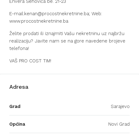
Envera Šehovića be. 21-23
E-mail:kenan@procostnekretnine.ba; Web:
www.procostnekretnine.ba
Želite prodati ili iznajmiti Vašu nekretninu uz najbržu
realizaciju? Javite nam se na gore navedene brojeve
telefona!
VAŠ PRO COST TIM!
Adresa
Grad
Sarajevo
Općina
Novi Grad