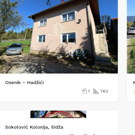
Osenik – Hadžići
1
763
PRODAJA
PRODAJA
Sokolović Kolonija, Ilidža