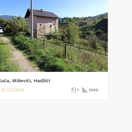
Kuća, Miševići, Hadžići
135.000KM
1
1000