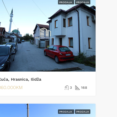
PRODAJA
PRODAJA
uća, Hrasnica, Ilidža
360.000KM
3
168
PRODAJA
PRODAJA