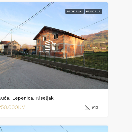
PRODAJA
PRODAJA
370.000KM
Podrinjska
Kuća, Lepenica, Kiseljak
250.000KM
913