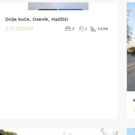
PRODAJA
EKSKLUZIVNO
00KM
245.000KM
Dvije kuće, Osenik, Hadžići
jska
Vranjak
270.000KM
3
2
2496