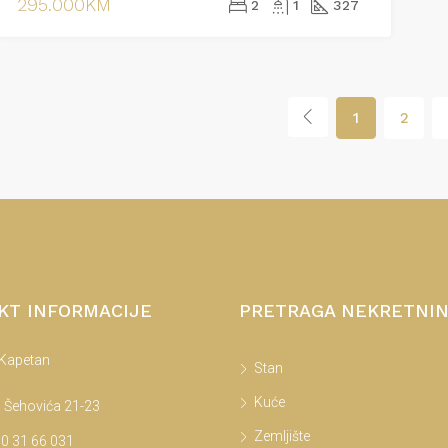
295.000KM
2
1
327
1
2
KT INFORMACIJE
PRETRAGA NEKRETNI
 Kapetan
Stan
Kuće
 Šehovića 21-23
Zemljište
0 31 66 031