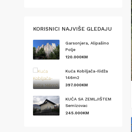
KORISNICI NAJVIŠE GLEDAJU
Garsonjera, Alipašino
Polje
120.000KM
Kuća Kobiljača-Ilidža
146m2
397.000KM
KUĆA SA ZEMLJIŠTEM
Semizovac
245.000KM