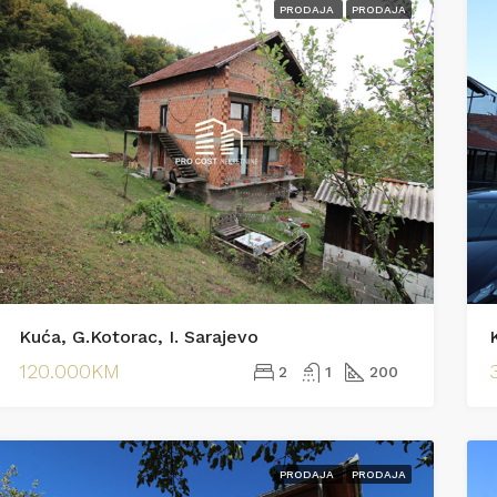
PRODAJA
PRODAJA
Kuća, G.Kotorac, I. Sarajevo
K
120.000KM
2
1
200
PRODAJA
PRODAJA