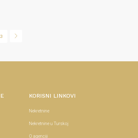
3
NE
KORISNI LINKOVI
Nekretnine
Nekretnine u Turskoj
O agenciji