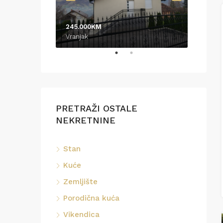
245.000KM
370.0
Vranjak
Podrin
PRETRAŽI OSTALE
NEKRETNINE
Stan
Kuće
Zemljište
Porodična kuća
Vikendica