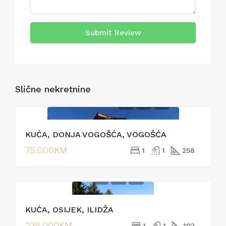
Submit Review
Slične nekretnine
PRODAJA
EKSKLUZIVNO
KUĆA, DONJA VOGOŠĆA, VOGOŠĆA
75.000KM
1
1
258
PRODAJA
KUĆA, OSIJEK, ILIDŽA
EKSKLUZIVNO
235.000KM
1
1
102