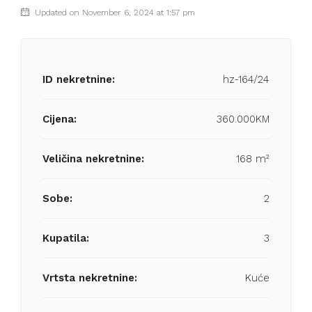
Updated on November 6, 2024 at 1:57 pm
ID nekretnine:
hz-164/24
Cijena:
360.000KM
Veličina nekretnine:
168 m²
Sobe:
2
Kupatila:
3
Vrtsta nekretnine:
Kuće