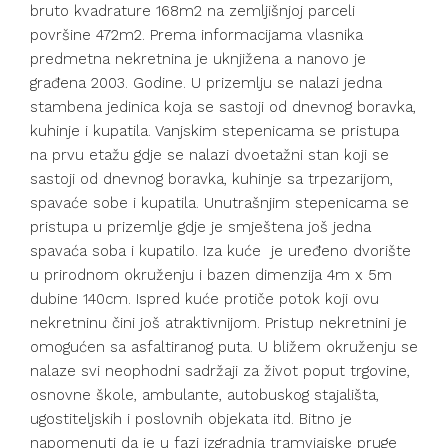
bruto kvadrature 168m2 na zemljišnjoj parceli
površine 472m2. Prema informacijama vlasnika
predmetna nekretnina je uknjižena a nanovo je
građena 2003. Godine. U prizemlju se nalazi jedna
stambena jedinica koja se sastoji od dnevnog boravka,
kuhinje i kupatila. Vanjskim stepenicama se pristupa
na prvu etažu gdje se nalazi dvoetažni stan koji se
sastoji od dnevnog boravka, kuhinje sa trpezarijom,
spavaće sobe i kupatila. Unutrašnjim stepenicama se
pristupa u prizemlje gdje je smještena još jedna
spavaća soba i kupatilo. Iza kuće je uređeno dvorište
u prirodnom okruženju i bazen dimenzija 4m x 5m
dubine 140cm. Ispred kuće protiče potok koji ovu
nekretninu čini još atraktivnijom. Pristup nekretnini je
omogućen sa asfaltiranog puta. U bližem okruženju se
nalaze svi neophodni sadržaji za život poput trgovine,
osnovne škole, ambulante, autobuskog stajališta,
ugostiteljskih i poslovnih objekata itd. Bitno je
napomenuti da je u fazi izgradnja tramvjajske pruge