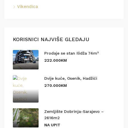
Vikendica
KORISNICI NAJVIŠE GLEDAJU
Prodaje se stan Ilidža 74m²
222.000KM
Dvije kuće, Osenik, Hadžići
270.000KM
Zemljište Dobrinja-Sarajevo –
2616m2
NA UPIT