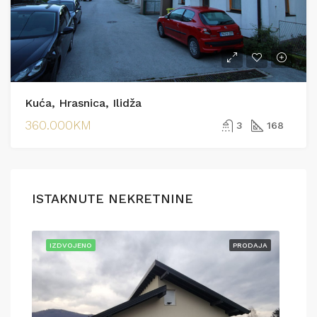
Kuća, Hrasnica, Ilidža
360.000KM
3
168
ISTAKNUTE NEKRETNINE
AJA
IZDVOJENO
PRODAJA
IZD