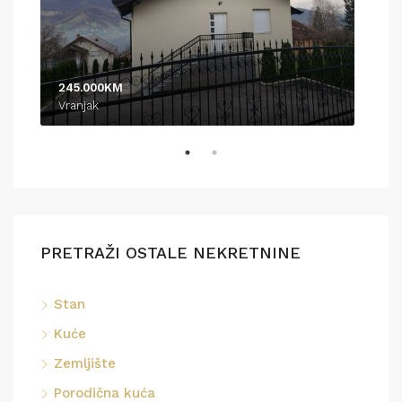
245.000KM
370
Vranjak
Pod
PRETRAŽI OSTALE NEKRETNINE
Stan
Kuće
Zemljište
Porodična kuća