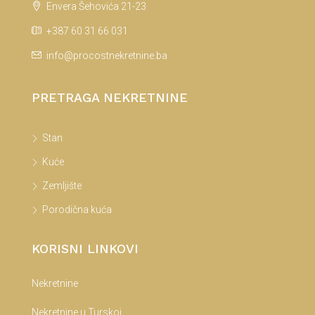
Envera Šehovića 21-23
+387 60 31 66 031
info@procostnekretnine.ba
PRETRAGA NEKRETNINE
Stan
Kuće
Zemljište
Porodična kuća
KORISNI LINKOVI
Nekretnine
Nekretnine u Turskoj