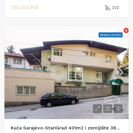
250.000KM
222
EKSKLUZIVNO
Kuća Sarajevo-StariGrad 401m2 i zemljište 385m2