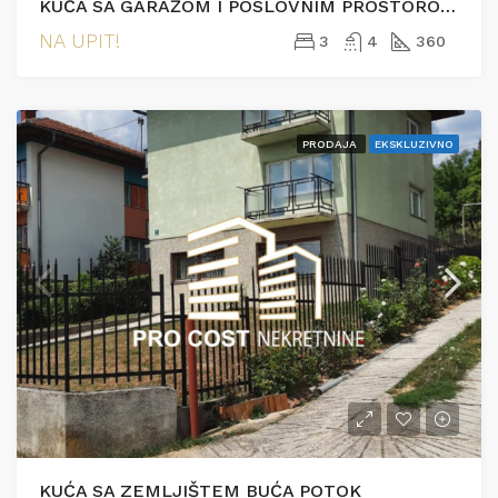
KUĆA SA GARAŽOM I POSLOVNIM PROSTOROM- AZIĆI
NA UPIT!
3
4
360
PRODAJA
EKSKLUZIVNO
KUĆA SA ZEMLJIŠTEM BUĆA POTOK