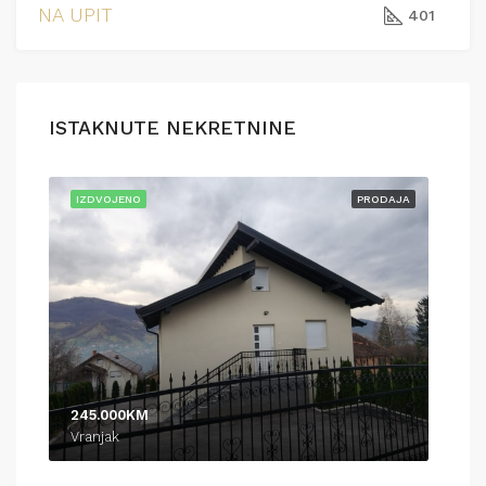
NA UPIT
401
ISTAKNUTE NEKRETNINE
AJA
IZDVOJENO
PRODAJA
IZD
245.000KM
370
Vranjak
Pod