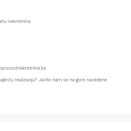
metu nekretnina
.procostnekretnine.ba
z najbržu realizaciju? Javite nam se na gore navedene