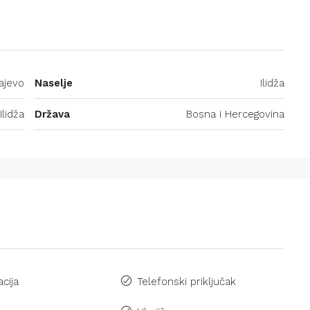
ajevo
Naselje
Ilidža
Ilidža
Država
Bosna i Hercegovina
acija
Telefonski priključak