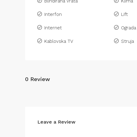
Blindirana vrata
Klima
Interfon
Lift
Internet
Ograda
Kablovska TV
Struja
0 Review
Leave a Review