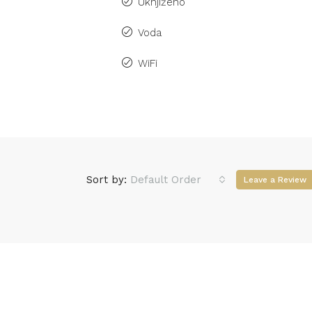
Uknjiženo
Voda
WiFi
Sort by:
Default Order
Leave a Review