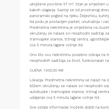
uknjižene površine 57 m². Stan je smješten u 
kakvih ulaganja. Sastoji se od prostranog dn
panoramski pogled na rijeku Željeznicu, kuhinj
Na podu je postavljen parket, unutrašnja i vanjs
Predmetna nekretnina je smještena na izuzetn
okruženju se nalaze svi neophodni sadržaji za
tramvajske stanice, tržnog centra, ugostitelj
cca 5 minuta lagane vožnje itd.
Ono što ovu nekretninu posebno izdvaja na trži
neophodnih sadržaja za život, funkcionalan ra
CIJENA: 1.000,00 KM
Lokacija: Predmetna nekretnina se nalazi na izuz
bližem okruženju se nalaze svi neophodni sadr
autobuske i tramvajske stanice, tržnog centr
udaljenje cca 5 minuta lagane vožnje itd.
Sve ostale informacije možete dobiti na kont