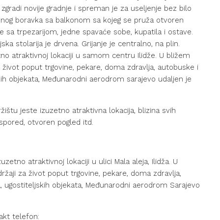
zgradi novije gradnje i spreman je za useljenje bez bilo
evnog boravka sa balkonom sa kojeg se pruža otvoren
e sa trpezarijom, jedne spavaće sobe, kupatila i ostave.
ka stolarija je drvena. Grijanje je centralno, na plin.
o atraktivnoj lokaciji u samom centru Ilidže. U bližem
 život poput trgovine, pekare, doma zdravlja, autobuske i
skih objekata, Međunarodni aerodrom sarajevo udaljen je
štu jeste izuzetno atraktivna lokacija, blizina svih
spored, otvoren pogled itd.
etno atraktivnoj lokaciji u ulici Mala aleja, Ilidža. U
žaji za život poput trgovine, pekare, doma zdravlja,
a, ugostiteljskih objekata, Međunarodni aerodrom Sarajevo
akt telefon: