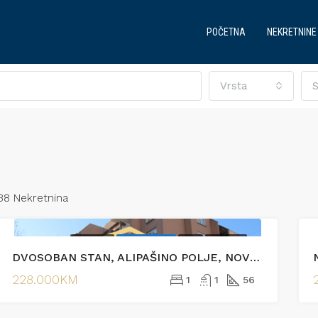
POČETNA
NEKRETNINE
Vrsta
S
38 Nekretnina
PRODAJA
EKSKLUZIVNO
HOT
PRODAJA
DVOSOBAN STAN, ALIPAŠINO POLJE, NOVI GRAD
JENO
PRODAJA
IZDVOJENO
PRODA
228.000KM
1
1
56