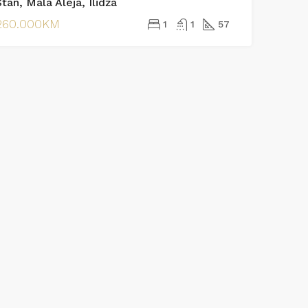
tan, Mala Aleja, Ilidža
260.000KM
1
1
57