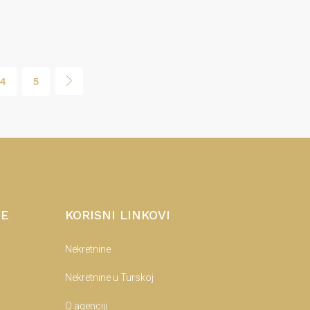
4
5
NE
KORISNI LINKOVI
Nekretnine
Nekretnine u Turskoj
O agenciji