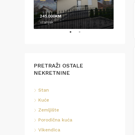
245.000KM
370.0
Vranjak
Podrin
PRETRAŽI OSTALE
NEKRETNINE
Stan
Kuće
Zemljište
Porodična kuća
Vikendica