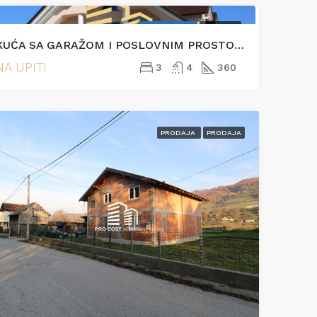
EKSKLUZIVNO
PRODAJA
370.000KM
KUĆA SA GARAŽOM I POSLOVNIM PROSTOROM- AZIĆI
Podrinjska
NA UPIT!
3
4
360
PRODAJA
PRODAJA