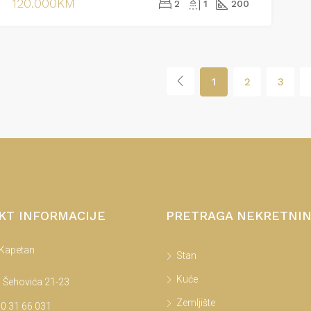
120.000KM
2
1
200
1
2
3
KT INFORMACIJE
PRETRAGA NEKRETNI
 Kapetan
Stan
Kuće
 Šehovića 21-23
Zemljište
0 31 66 031