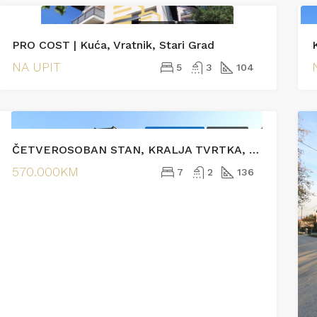
PRODAJA
PRODAJA
00KM
245.000KM
PRO COST | Kuća, Vratnik, Stari Grad
jska
Vranjak
NA UPIT
5
3
104
EKSKLUZIVNO
PRODAJA
ČETVEROSOBAN STAN, KRALJA TVRTKA, CENTAR
570.000KM
7
2
136