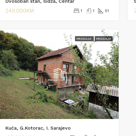
Dvosoban stan, Ilidža, Centar
S
249.000KM
1
1
51
PRODAJA
PRODAJA
Kuća, G.Kotorac, I. Sarajevo