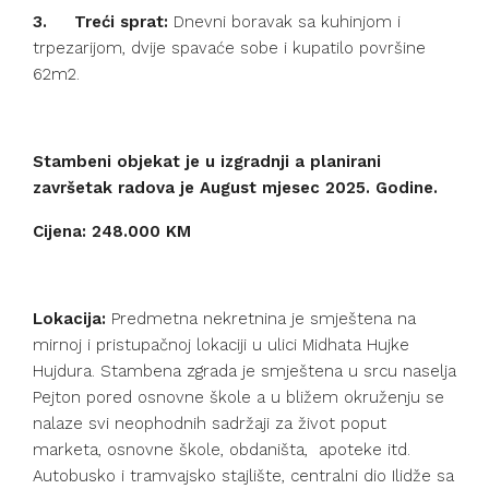
3. Treći sprat:
Dnevni boravak sa kuhinjom i
trpezarijom, dvije spavaće sobe i kupatilo površine
62m2.
Stambeni objekat je u izgradnji a planirani
završetak radova je August mjesec 2025. Godine.
Cijena: 248.000 KM
Lokacija:
Predmetna nekretnina je smještena na
mirnoj i pristupačnoj lokaciji u ulici Midhata Hujke
Hujdura. Stambena zgrada je smještena u srcu naselja
Pejton pored osnovne škole a u bližem okruženju se
nalaze svi neophodnih sadržaji za život poput
marketa, osnovne škole, obdaništa,
apoteke itd.
Autobusko i tramvajsko stajlište, centralni dio Ilidže sa