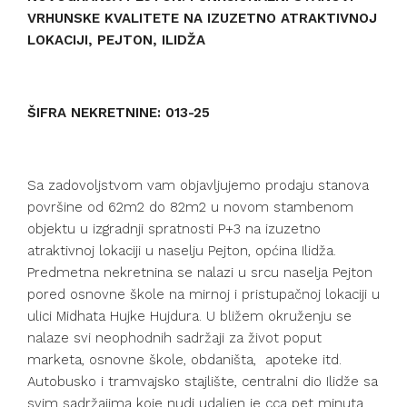
VRHUNSKE KVALITETE NA IZUZETNO ATRAKTIVNOJ
LOKACIJI, PEJTON, ILIDŽA
ŠIFRA NEKRETNINE: 013-25
Sa zadovoljstvom vam objavljujemo prodaju stanova
površine od 62m2 do 82m2 u novom stambenom
objektu u izgradnji spratnosti P+3 na izuzetno
atraktivnoj lokaciji u naselju Pejton, općina Ilidža.
Predmetna nekretnina se nalazi u srcu naselja Pejton
pored osnovne škole na mirnoj i pristupačnoj lokaciji u
ulici Midhata Hujke Hujdura. U bližem okruženju se
nalaze svi neophodnih sadržaji za život poput
marketa, osnovne škole, obdaništa,
apoteke itd.
Autobusko i tramvajsko stajlište, centralni dio Ilidže sa
svim sadržajima koje nudi udaljen je cca pet minuta