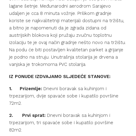
lagane šetnje. Međunarodni aerodrom Sarajevo
udaljen je cca 8 minuta vožnje. Prilikom gradnje
koriste se najkvalitetniji materijali dostupni na tržištu,
a bitno je napomenuti da je zgrada zidana od
austrijskih blokova koji pružaju zvučnu toplotnu
izolaciju te je ovaj način gradnje nešto novo na tržištu.
Na podu će biti postavljen kvalitetan parket a grijanje
je podno na struju. Unutrašnja stolarija je drvena a
vanjska je trokomorna PVC stolarija.
IZ PONUDE IZDVAJAMO SLJEDEĆE STANOVE:
1. Prizemlje:
Dnevni boravak sa kuhinjom i
trpezarijom, dvije spavaće sobe i kupatilo površine
72m2.
2.
Prvi sprat:
Dnevni boravak sa kuhinjom i
trpezarijom, tri spavaće sobe i kupatilo površine
82m2.