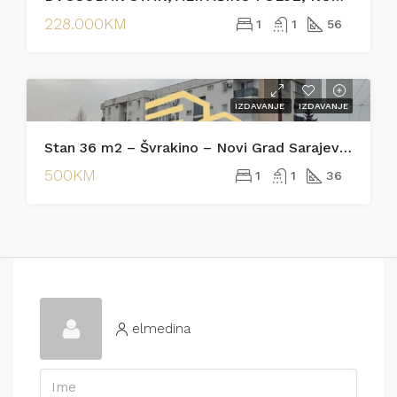
228.000KM
1
1
56
IZDAVANJE
IZDAVANJE
Stan 36 m2 – Švrakino – Novi Grad Sarajevo [Iznajmljivanje]
500KM
1
1
36
elmedina