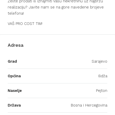
Želite prodati ili iznajmiti Vašu nekretninu uz najbržu
realizaciju? Javite nam se na gore navedene brojeve
telefona!
VAŠ PRO COST TIM!
Adresa
Grad
Sarajevo
Općina
Ilidža
Naselje
Pejton
Država
Bosna i Hercegovina