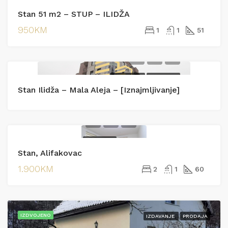
IZDAVANJE
EKSKLUZIVNO
Stan 51 m2 – STUP – ILIDŽA
IZDAVANJE
950KM
1
1
51
IZDAVANJE
IZDAVANJE
Stan Ilidža – Mala Aleja – [Iznajmljivanje]
IZDAVANJE
Stan, Alifakovac
IZDAVANJE
1.900KM
2
1
60
IZDVOJENO
IZDAVANJE
PRODAJA