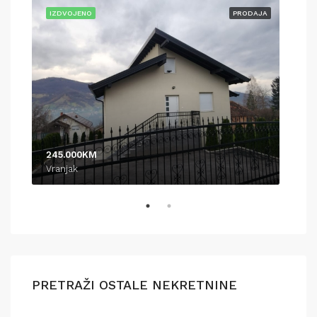
AJA
IZDVOJENO
PRODAJA
IZD
245.000KM
370
Vranjak
Pod
PRETRAŽI OSTALE NEKRETNINE