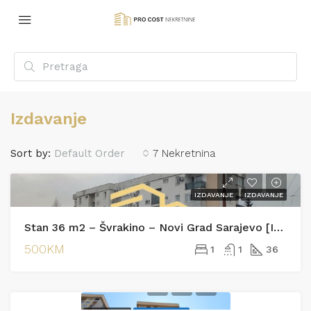
Izdavanje
Sort by:
Default Order
7 Nekretnina
IZDAVANJE
IZDAVANJE
Stan 36 m2 – Švrakino – Novi Grad Sarajevo [Iznajmljivanje]
500KM
1
1
36