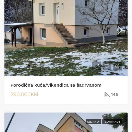
Porodična kuća/vikendica sa šadrvanom
290.000KM
145
IZDANO
IZDAVANJE