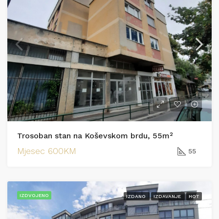
Trosoban stan na Koševskom brdu, 55m²
Mjesec
600KM
55
IZDVOJENO
IZDANO
IZDAVANJE
HOT