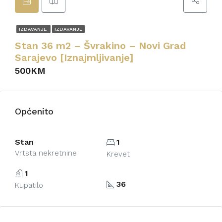
IZDAVANJE
IZDAVANJE
Stan 36 m2 – Švrakino – Novi Grad
Sarajevo [Iznajmljivanje]
500KM
Općenito
Stan
1
Vrtsta nekretnine
Krevet
1
36
Kupatilo