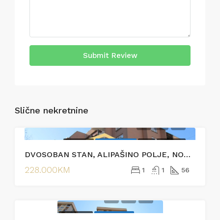
Submit Review
Slične nekretnine
PRODAJA
EKSKLUZIVNO
HOT
PRODAJA
DVOSOBAN STAN, ALIPAŠINO POLJE, NOVI GRAD
228.000KM
1
1
56
IZDAVANJE
EKSKLUZIVNO