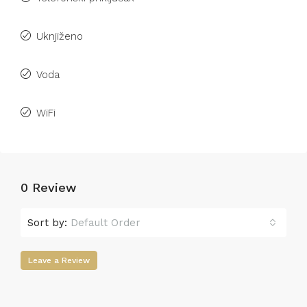
Uknjiženo
Voda
WiFi
0 Review
Sort by:
Default Order
Leave a Review