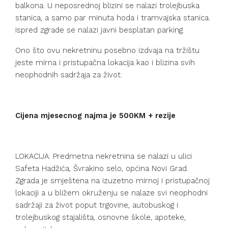
balkona. U neposrednoj blizini se nalazi trolejbuska
stanica, a samo par minuta hoda i tramvajska stanica.
Ispred zgrade se nalazi javni besplatan parking.
Ono što ovu nekretninu posebno izdvaja na tržištu
jeste mirna i pristupačna lokacija kao i blizina svih
neophodnih sadržaja za život.
Cijena mjesecnog najma je 500KM + rezije
LOKACIJA: Predmetna nekretnina se nalazi u ulici
Safeta Hadžića, Švrakino selo, općina Novi Grad.
Zgrada je smještena na izuzetno mirnoj i pristupačnoj
lokaciji a u bližem okruženju se nalaze svi neophodni
sadržaji za život poput trgovine, autobuskog i
trolejbuskog stajališta, osnovne škole, apoteke,