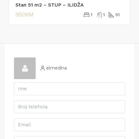
Stan 51 m2 – STUP – ILIDŽA
IZDAVANJE
950KM
1
1
51
elmedina