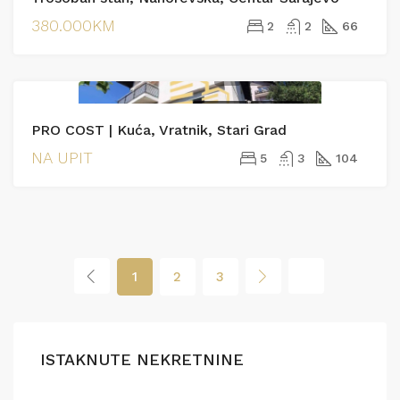
380.000KM
2
2
66
PRODAJA
PRODAJA
PRO COST | Kuća, Vratnik, Stari Grad
NA UPIT
5
3
104
1
2
3
ISTAKNUTE NEKRETNINE