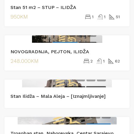
IZDAVANJE
EKSKLUZIVNO
Stan 51 m2 – STUP – ILIDŽA
IZDAVANJE
950KM
1
1
51
PRODAJA
EKSKLUZIVNO
PRODAJA
NOVOGRADNJA, PEJTON, ILIDŽA
248.000KM
2
1
62
IZDAVANJE
IZDAVANJE
Stan Ilidža – Mala Aleja – [Iznajmljivanje]
PRODAJA
EKSKLUZIVNO
Trosoban stan, Nahorevska, Centar Sarajevo