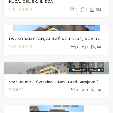
KUĆA, OSIJEK, ILIDŽA
EKSKLUZIVNO
235.000KM
1
1
102
PRODAJA
EKSKLUZIVNO
HOT
PRODAJA
DVOSOBAN STAN, ALIPAŠINO POLJE, NOVI GRAD
228.000KM
1
1
56
IZDAVANJE
IZDAVANJE
Stan 36 m2 – Švrakino – Novi Grad Sarajevo [Iznajmljivanje]
500KM
1
1
36