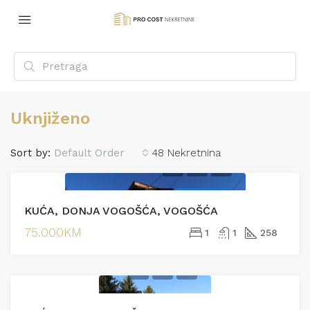
Uknjiženo
Sort by:
Default Order
48 Nekretnina
PRODAJA
EKSKLUZIVNO
KUĆA, DONJA VOGOŠĆA, VOGOŠĆA
75.000KM
1
1
258
PRODAJA