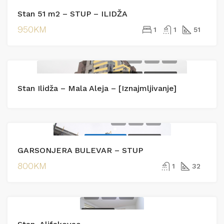
IZDAVANJE
EKSKLUZIVNO
Stan 51 m2 – STUP – ILIDŽA
IZDAVANJE
950KM
1
1
51
IZDAVANJE
IZDAVANJE
Stan Ilidža – Mala Aleja – [Iznajmljivanje]
EKSKLUZIVNO
IZDAVANJE
GARSONJERA BULEVAR – STUP
800KM
1
32
IZDAVANJE