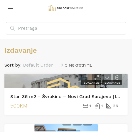
Izdavanje
Sort by:
Default Order
5 Nekretnina
IZDAVANJE
IZDAVANJE
Stan 36 m2 – Švrakino – Novi Grad Sarajevo [Iznajmljivanje]
500KM
1
1
36