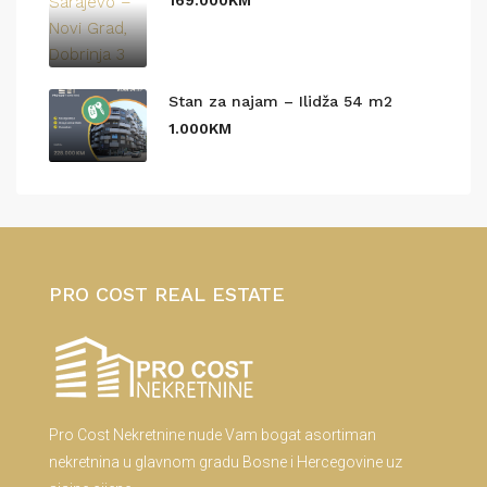
Stan za najam – Ilidža 54 m2
1.000KM
PRO COST REAL ESTATE
Pro Cost Nekretnine nude Vam bogat asortiman
nekretnina u glavnom gradu Bosne i Hercegovine uz