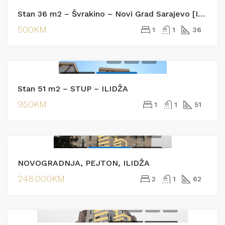
Stan 36 m2 – Švrakino – Novi Grad Sarajevo [Iznajmljivanje]
500KM
1
1
36
IZDAVANJE
EKSKLUZIVNO
Stan 51 m2 – STUP – ILIDŽA
IZDAVANJE
950KM
1
1
51
PRODAJA
EKSKLUZIVNO
PRODAJA
NOVOGRADNJA, PEJTON, ILIDŽA
248.000KM
2
1
62