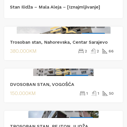
IZDAVANJE
IZDAVANJE
Stan Ilidža – Mala Aleja – [Iznajmljivanje]
PRODAJA
EKSKLUZIVNO
Trosoban stan, Nahorevska, Centar Sarajevo
380.000KM
2
2
66
PRODAJA
EKSKLUZIVNO
DVOSOBAN STAN, VOGOŠĆA
150.000KM
1
1
50
PRODAJA
EKSKLUZIVNO
TROSOBAN STAN, PEJTON, ILIDŽA