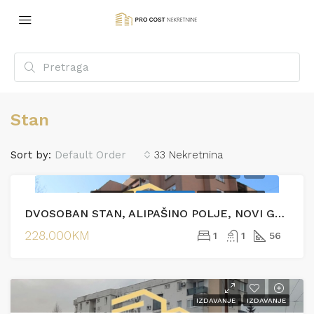
Stan
Sort by:
Default Order
33 Nekretnina
PRODAJA
EKSKLUZIVNO
HOT
PRODAJA
DVOSOBAN STAN, ALIPAŠINO POLJE, NOVI GRAD
228.000KM
1
1
56
IZDAVANJE
IZDAVANJE