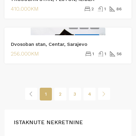
410.000KM
2
1
86
PRODAJA
EKSKLUZIVNO
Dvosoban stan, Centar, Sarajevo
256.000KM
1
1
56
1
2
3
4
ISTAKNUTE NEKRETNINE