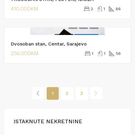
410.000KM
2
1
86
PRODAJA
EKSKLUZIVNO
Dvosoban stan, Centar, Sarajevo
256.000KM
1
1
56
1
2
3
ISTAKNUTE NEKRETNINE