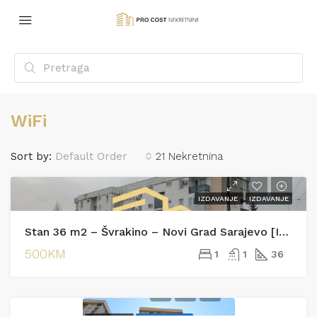
WiFi
Sort by:
Default Order
21 Nekretnina
IZDAVANJE
IZDAVANJE
Stan 36 m2 – Švrakino – Novi Grad Sarajevo [Iznajmljivanje]
500KM
1
1
36