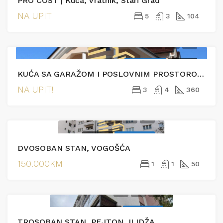
PRO COST | Kuća, Vratnik, Stari Grad
NA UPIT
5
3
104
EKSKLUZIVNO
PRODAJA
KUĆA SA GARAŽOM I POSLOVNIM PROSTOROM- AZIĆI
NA UPIT!
3
4
360
PRODAJA
EKSKLUZIVNO
DVOSOBAN STAN, VOGOŠĆA
150.000KM
1
1
50
PRODAJA
EKSKLUZIVNO
TROSOBAN STAN, PEJTON, ILIDŽA