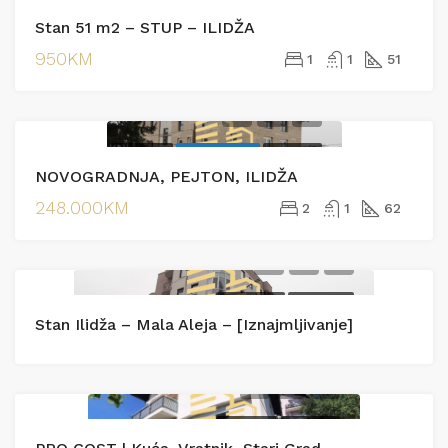
IZDAVANJE
EKSKLUZIVNO
Stan 51 m2 – STUP – ILIDŽA
IZDAVANJE
950KM
1
1
51
PRODAJA
EKSKLUZIVNO
PRODAJA
NOVOGRADNJA, PEJTON, ILIDŽA
248.000KM
2
1
62
IZDAVANJE
IZDAVANJE
Stan Ilidža – Mala Aleja – [Iznajmljivanje]
PRODAJA
PRODAJA