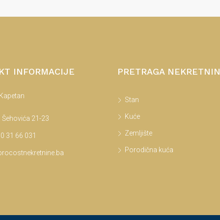
KT INFORMACIJE
PRETRAGA NEKRETNI
 Kapetan
Stan
Kuće
 Šehovića 21-23
Zemljište
0 31 66 031
Porodična kuća
rocostnekretnine.ba