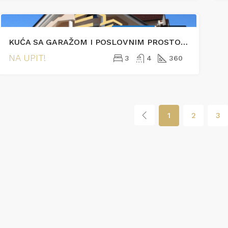
EKSKLUZIVNO
PRODAJA
KUĆA SA GARAŽOM I POSLOVNIM PROSTOROM- AZIĆI
NA UPIT!
3
4
360
1
2
3