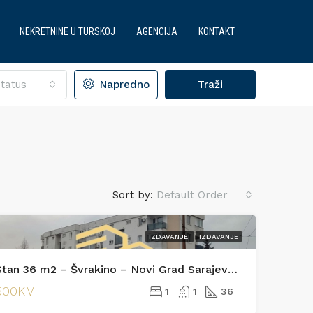
NEKRETNINE U TURSKOJ
AGENCIJA
KONTAKT
tatus
Napredno
Traži
Sort by:
Default Order
IZDAVANJE
IZDAVANJE
JA
IZDVOJENO
PRODAJA
Stan 36 m2 – Švrakino – Novi Grad Sarajevo [Iznajmljivanje]
500KM
1
1
36