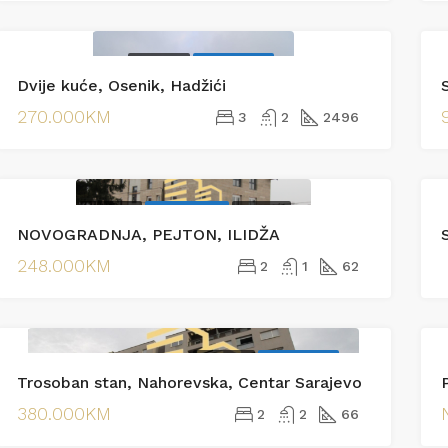
00KM
245.000KM
PRODAJA
EKSKLUZIVNO
jska
Vranjak
Dvije kuće, Osenik, Hadžići
270.000KM
3
2
2496
PRODAJA
EKSKLUZIVNO
PRODAJA
NOVOGRADNJA, PEJTON, ILIDŽA
S
248.000KM
2
1
62
PRODAJA
EKSKLUZIVNO
Trosoban stan, Nahorevska, Centar Sarajevo
380.000KM
2
2
66