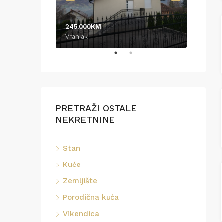
245.000KM
370.0
Vranjak
Podrin
PRETRAŽI OSTALE
NEKRETNINE
Stan
Kuće
Zemljište
Porodična kuća
Vikendica