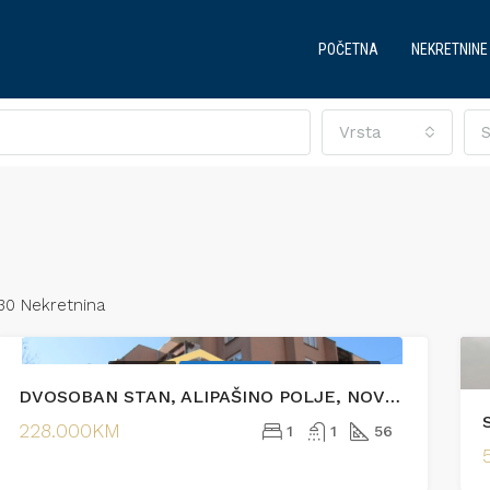
POČETNA
NEKRETNINE
Vrsta
S
30 Nekretnina
PRODAJA
EKSKLUZIVNO
HOT
PRODAJA
DVOSOBAN STAN, ALIPAŠINO POLJE, NOVI GRAD
JENO
PRODAJA
IZDVOJENO
PRODA
228.000KM
1
1
56