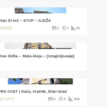
370.000KM
IZDAVANJE
EKSKLUZIVNO
Podrinjska
Stan 51 m2 – STUP – ILIDŽA
IZDAVANJE
950KM
1
1
51
IZDAVANJE
IZDAVANJE
tan Ilidža – Mala Aleja – [Iznajmljivanje]
PRODAJA
PRODAJA
PRO COST | Kuća, Vratnik, Stari Grad
NA UPIT
5
3
104