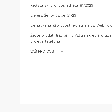
Registarski broj posrednika: 81/2023
Envera Šehovića be. 21-23
E-mail:kenan@procostnekretnine.ba; Web: ww
Želite prodati ili iznajmiti Vašu nekretninu u
brojeve telefona!
VAŠ PRO COST TIM!