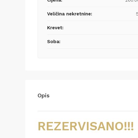
Cijena:
260.
Veličina nekretnine:
Krevet:
Soba:
Opis
REZERVISANO!!!