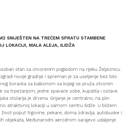
7M2 SMJEŠTEN NA TREĆEM SPRATU STAMBENE
 LOKACIJI, MALA ALEJA, ILIDŽA
dvosoban stan sa otvorenim pogledom na rijeku Željeznicu
gradi novije gradnje i spreman je za useljenje bez bilo
evnog boravka sa balkonom sa kojeg se pruža otvoren
e sa trpezarijom, jedne spavaće sobe, kupatila i ostave.
ka stolarija je drvena. Grijanje je centralno, na plin.
o atraktivnoj lokaciji u samom centru Ilidže. U bližem
 život poput trgovine, pekare, doma zdravlja, autobuske i
skih objekata, Međunarodni aerodrom sarajevo udaljenje