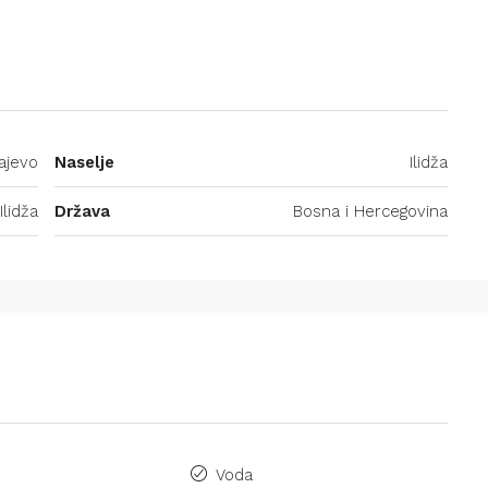
ajevo
Naselje
Ilidža
Ilidža
Država
Bosna i Hercegovina
Voda