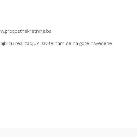
w.procostnekretnine.ba
z najbržu realizaciju? Javite nam se na gore navedene