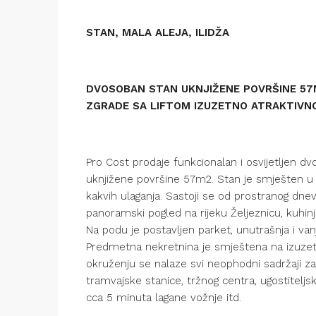
STAN, MALA ALEJA, ILIDŽA
DVOSOBAN STAN UKNJIŽENE POVRŠINE 5
ZGRADE SA LIFTOM IZUZETNO ATRAKTIVNOJ
Pro Cost prodaje funkcionalan i osvijetljen 
uknjižene površine 57m2. Stan je smješten u z
kakvih ulaganja. Sastoji se od prostranog dn
panoramski pogled na rijeku Željeznicu, kuhinj
Na podu je postavljen parket, unutrašnja i vanjs
Predmetna nekretnina je smještena na izuzetn
okruženju se nalaze svi neophodni sadržaji za
tramvajske stanice, tržnog centra, ugostitelj
cca 5 minuta lagane vožnje itd.