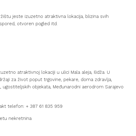
štu jeste izuzetno atraktivna lokacija, blizina svih
spored, otvoren pogled itd.
etno atraktivnoj lokaciji u ulici Mala aleja, Ilidža. U
žaji za život poput trgovine, pekare, doma zdravlja,
a, ugostiteljskih objekata, Međunarodni aerodrom Sarajevo
akt telefon: + 387 61 835 959
metu nekretnina