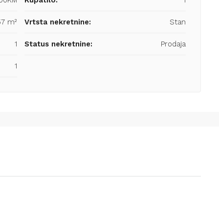
000KM
Kupatilo:
1
57 m²
Vrtsta nekretnine:
Stan
1
Status nekretnine:
Prodaja
1