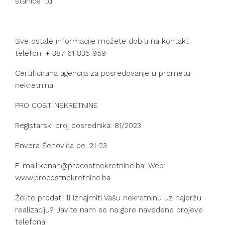
stanice itd.
Sve ostale informacije možete dobiti na kontakt
telefon: + 387 61 835 959
Certificirana agencija za posredovanje u prometu
nekretnina
PRO COST NEKRETNINE
Registarski broj posrednika: 81/2023
Envera Šehovića be. 21-23
E-mail:kenan@procostnekretnine.ba; Web:
www.procostnekretnine.ba
Želite prodati ili iznajmiti Vašu nekretninu uz najbržu
realizaciju? Javite nam se na gore navedene brojeve
telefona!