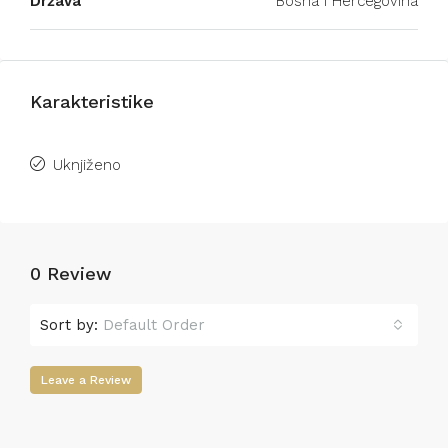
Država
Bosna i Hercegovina
Karakteristike
Uknjiženo
0 Review
Sort by:
Default Order
Leave a Review