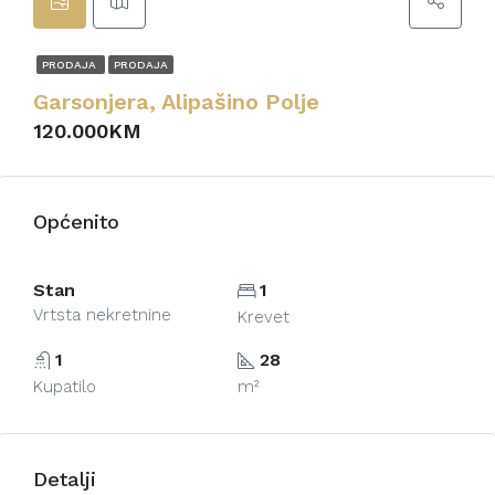
PRODAJA
PRODAJA
Garsonjera, Alipašino Polje
120.000KM
Općenito
Stan
1
Vrtsta nekretnine
Krevet
1
28
Kupatilo
m²
Detalji