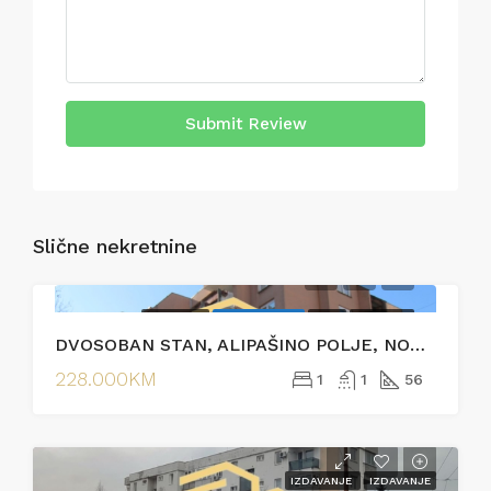
Submit Review
Slične nekretnine
PRODAJA
EKSKLUZIVNO
HOT
PRODAJA
DVOSOBAN STAN, ALIPAŠINO POLJE, NOVI GRAD
228.000KM
1
1
56
IZDAVANJE
IZDAVANJE