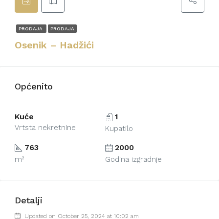
PRODAJA
PRODAJA
Osenik – Hadžići
Općenito
Kuće
1
Vrtsta nekretnine
Kupatilo
763
2000
m²
Godina izgradnje
Detalji
Updated on October 25, 2024 at 10:02 am