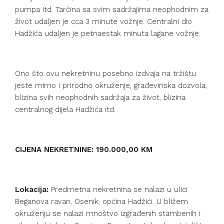
pumpa itd. Tarčina sa svim sadržajima neophodnim za
život udaljen je cca 3 minute vožnje. Centralni dio
Hadžića udaljen je petnaestak minuta lagane vožnje.
Ono što ovu nekretninu posebno izdvaja na tržištu
jeste mirno i prirodno okruženje, građevinska dozvola,
blizina svih neophodnih sadržaja za život, blizina
centralnog dijela Hadžića itd.
CIJENA NEKRETNINE: 190.000,00 KM
Lokacija:
Predmetna nekretnina se nalazi u ulici
Beganova ravan, Osenik, općina Hadžići. U bližem
okruženju se nalazi mnoštvo izgrađenih stambenih i