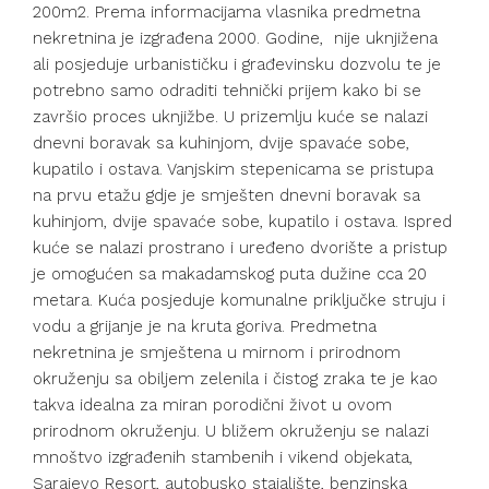
200m2. Prema informacijama vlasnika predmetna
nekretnina je izgrađena 2000. Godine, nije uknjižena
ali posjeduje urbanističku i građevinsku dozvolu te je
potrebno samo odraditi tehnički prijem kako bi se
završio proces uknjižbe. U prizemlju kuće se nalazi
dnevni boravak sa kuhinjom, dvije spavaće sobe,
kupatilo i ostava. Vanjskim stepenicama se pristupa
na prvu etažu gdje je smješten dnevni boravak sa
kuhinjom, dvije spavaće sobe, kupatilo i ostava. Ispred
kuće se nalazi prostrano i uređeno dvorište a pristup
je omogućen sa makadamskog puta dužine cca 20
metara. Kuća posjeduje komunalne priključke struju i
vodu a grijanje je na kruta goriva. Predmetna
nekretnina je smještena u mirnom i prirodnom
okruženju sa obiljem zelenila i čistog zraka te je kao
takva idealna za miran porodični život u ovom
prirodnom okruženju. U bližem okruženju se nalazi
mnoštvo izgrađenih stambenih i vikend objekata,
Sarajevo Resort, autobusko stajalište, benzinska