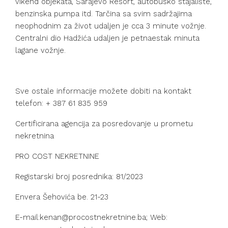
vikend objekata, Sarajevo Resort, autobusko stajalište,
benzinska pumpa itd. Tarčina sa svim sadržajima
neophodnim za život udaljen je cca 3 minute vožnje.
Centralni dio Hadžića udaljen je petnaestak minuta
lagane vožnje.
Sve ostale informacije možete dobiti na kontakt
telefon: + 387 61 835 959
Certificirana agencija za posredovanje u prometu
nekretnina
PRO COST NEKRETNINE
Registarski broj posrednika: 81/2023
Envera Šehovića be. 21-23
E-mail:kenan@procostnekretnine.ba; Web: