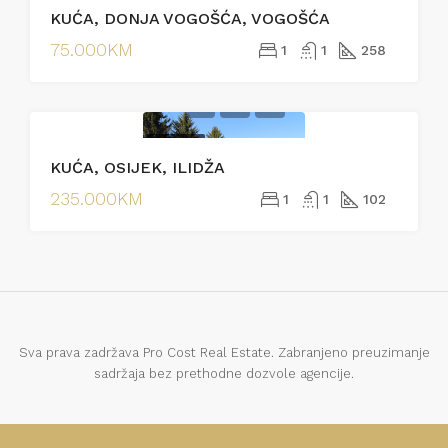
KUĆA, DONJA VOGOŠĆA, VOGOŠĆA
75.000KM
1
1
258
PRODAJA
KUĆA, OSIJEK, ILIDŽA
EKSKLUZIVNO
235.000KM
1
1
102
Sva prava zadržava Pro Cost Real Estate. Zabranjeno preuzimanje
sadržaja bez prethodne dozvole agencije.