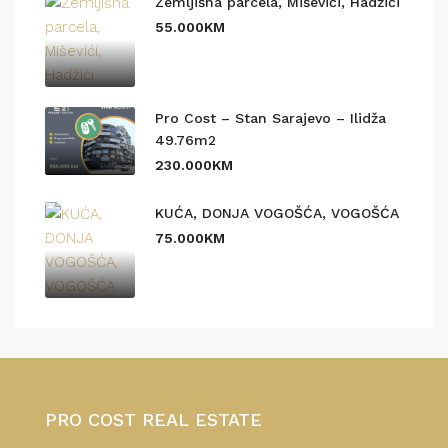
Zemljišna parcela, Miševići, Hadžići
55.000KM
Pro Cost – Stan Sarajevo – Ilidža
49.76m2
230.000KM
KUĆA, DONJA VOGOŠĆA, VOGOŠĆA
75.000KM
PRO COST REAL ESTATE