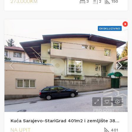
273.000KM
3
2
150
EKSKLUZIVNO
Kuća Sarajevo-StariGrad 401m2 i zemljište 385m2
NA UPIT
401