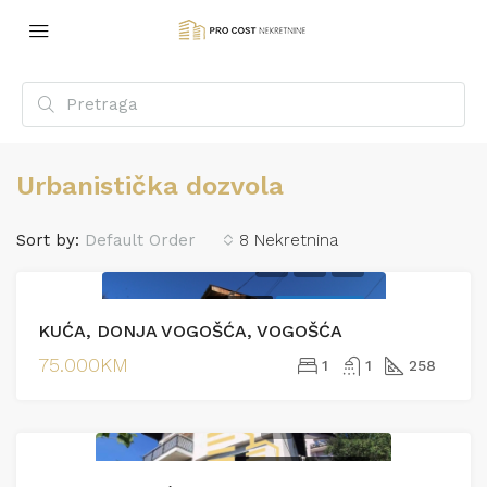
Urbanistička dozvola
Sort by:
Default Order
8 Nekretnina
PRODAJA
EKSKLUZIVNO
KUĆA, DONJA VOGOŠĆA, VOGOŠĆA
75.000KM
1
1
258
PRODAJA
PRODAJA