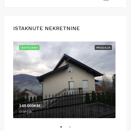
ISTAKNUTE NEKRETNINE
AJA
IZDVOJENO
PRODAJA
IZD
245.000KM
370
Vranjak
Pod