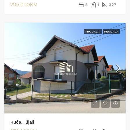
295.000KM
2
1
327
PRODAJA
PRODAJA
Kuća, Ilijaš