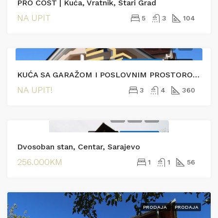
PRO COST | Kuća, Vratnik, Stari Grad
NA UPIT
5
3
104
EKSKLUZIVNO
PRODAJA
KUĆA SA GARAŽOM I POSLOVNIM PROSTOROM- AZIĆI
NA UPIT!
3
4
360
PRODAJA
EKSKLUZIVNO
Dvosoban stan, Centar, Sarajevo
256.000KM
1
1
56
PRODAJA
PRODAJA