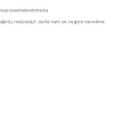
w.procostnekretnine.ba
z najbržu realizaciju? Javite nam se na gore navedene