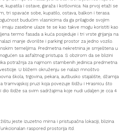
 kupatila i ostave, garaža i kotlovnica. Na prvoj etaži se
, tri spavaće sobe, kupatilo, ostava, balkon i terasa.
 mogućnost budućim vlasnicima da ga prilagode svojim
 imaju zasebne ulaze te se kao takve mogu koristiti kao
ena termo fasada a kuća posjeduje i tri vrste grijanja na
e nalazi manje dvorište i parking prostor za jedno vozilo.
nskim temeljima. Predmetna nekretnina je smještena u
ogućen sa asfaltnog pristupa. S obzirom da se blizini
e velika potražnja za najmom stambenih jedinica predmetna
nvesticije. U bližem okruženju se nalazi mnoštvo
ovna škola, trgovina, pekara, autbusko stajalište, džamija
a tramvajskoj pruzi koja povezuje Ilidžu i Hrasnicu što
i dio Ilidže sa svim sadržajima koje nudi udaljen je cca 4
štu jeste izuzetno mirna i pristupačna lokaciji, blizina
funkcionalan raspored prostorija itd.