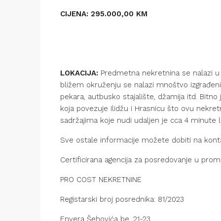
CIJENA: 295.000,00 KM
LOKACIJA:
Predmetna nekretnina se nalazi u ul
bližem okruženju se nalazi mnoštvo izgrađenih
pekara, autbusko stajalište, džamija itd. Bitn
koja povezuje Ilidžu i Hrasnicu što ovu nekretn
sadržajima koje nudi udaljen je cca 4 minute 
Sve ostale informacije možete dobiti na kont
Certificirana agencija za posredovanje u pro
PRO COST NEKRETNINE
Registarski broj posrednika: 81/2023
Envera Šehovića be. 21-23