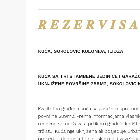
𝑹 𝑬 𝒁 𝑬 𝑹 𝑽 𝑰 𝑺 𝑨
KUĆA, SOKOLOVIĆ KOLONIJA, ILIDŽA
KUĆA SA TRI STAMBENE JEDINICE I GARAŽ
UKNJIŽENE POVRŠINE 289M2, SOKOLOVIĆ K
Kvalitetno građena kuća sa garažom spratnost
površine 289m2. Prema informacijama vlasnik
redovno se održava a prilikom gradnje korišteni 
tržištu. Kuća nije uknjižena ali posjeduje urb
proceduri dobijanja te će uskoro biti završena