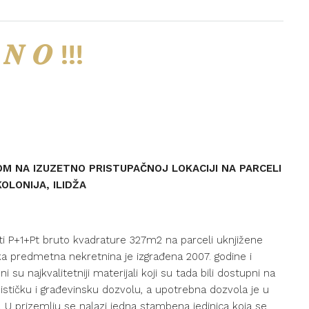
 𝑵 𝑶 !!!
OM NA IZUZETNO PRISTUPAČNOJ LOKACIJI NA PARCELI
OLONIJA, ILIDŽA
i P+1+Pt bruto kvadrature 327m2 na parceli uknjižene
a predmetna nekretnina je izgrađena 2007. godine i
su najkvalitetniji materijali koji su tada bili dostupni na
anističku i građevinsku dozvolu, a upotrebna dozvola je u
. U prizemlju se nalazi jedna stambena jedinica koja se