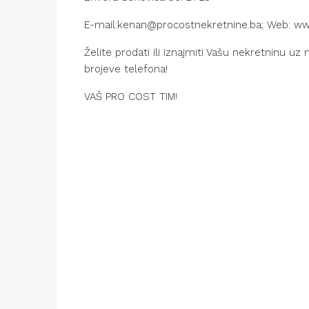
E-mail:kenan@procostnekretnine.ba; Web: ww
Želite prodati ili iznajmiti Vašu nekretninu u
brojeve telefona!
VAŠ PRO COST TIM!