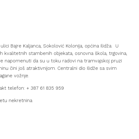
ici Bajre Kaljanca, Sokolović Kolonija, općina Ilidža. U
 kvalitetnih stambenih objekata, osnovna škola, trgovina,
o je napomenuti da su u toku radovi na tramvajskoj pruzi
inu čini još atraktivnijom. Centralni dio Ilidže sa svim
lagane vožnje.
akt telefon: + 387 61 835 959
metu nekretnina