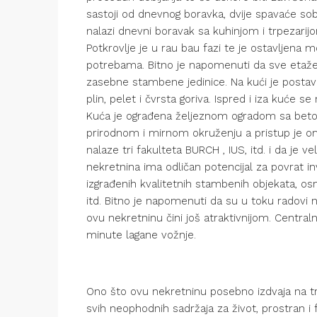
sastoji od dnevnog boravka, dvije spavaće sobe,
nalazi dnevni boravak sa kuhinjom i trpezarijom
Potkrovlje je u rau bau fazi te je ostavljena
potrebama. Bitno je napomenuti da sve etaže
zasebne stambene jedinice. Na kući je postavlj
plin, pelet i čvrsta goriva. Ispred i iza kuće s
Kuća je ograđena željeznom ogradom sa beto
prirodnom i mirnom okruženju a pristup je om
nalaze tri fakulteta BURCH , IUS, itd. i da j
nekretnina ima odličan potencijal za povrat i
izgrađenih kvalitetnih stambenih objekata, osn
itd. Bitno je napomenuti da su u toku radovi n
ovu nekretninu čini još atraktivnijom. Centraln
minute lagane vožnje.
Ono što ovu nekretninu posebno izdvaja na trži
svih neophodnih sadržaja za život, prostran i 