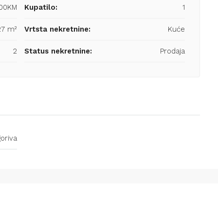
000KM
Kupatilo:
1
27 m²
Vrtsta nekretnine:
Kuće
2
Status nekretnine:
Prodaja
goriva