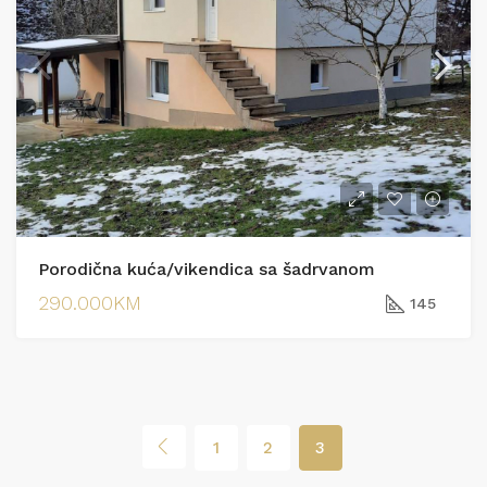
Porodična kuća/vikendica sa šadrvanom
290.000KM
145
1
2
3