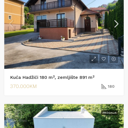
Kuća Hadžići 180 m², zemljište 891 m²
370.000KM
180
PRODAJA