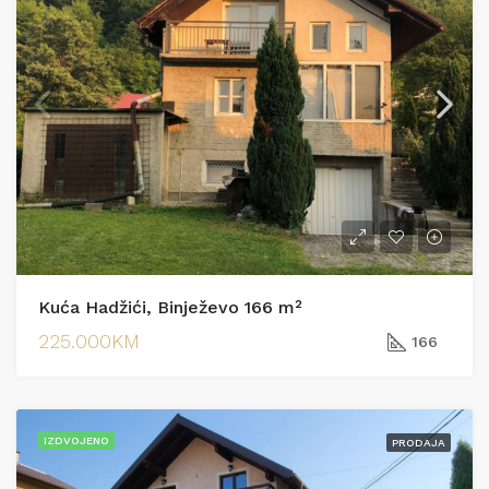
Kuća Hadžići, Binježevo 166 m²
225.000KM
166
IZDVOJENO
PRODAJA