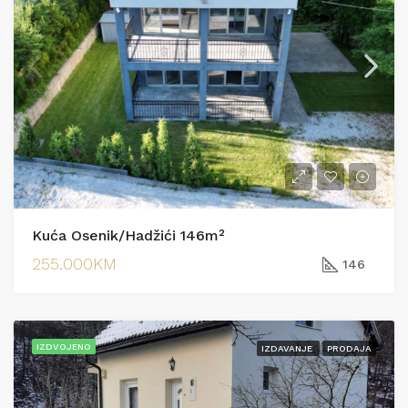
Kuća Osenik/Hadžići 146m²
255.000KM
146
IZDVOJENO
IZDAVANJE
PRODAJA