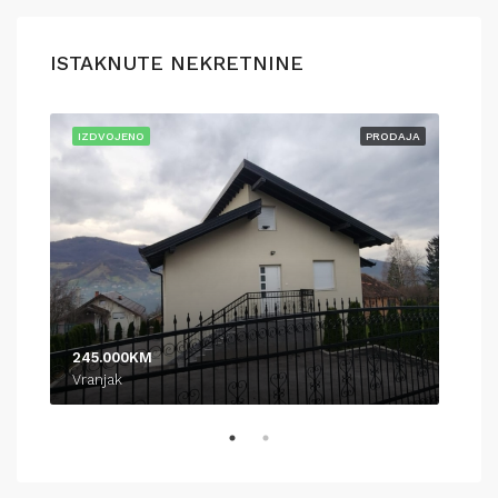
ISTAKNUTE NEKRETNINE
AJA
IZDVOJENO
PRODAJA
IZD
245.000KM
370
Vranjak
Pod