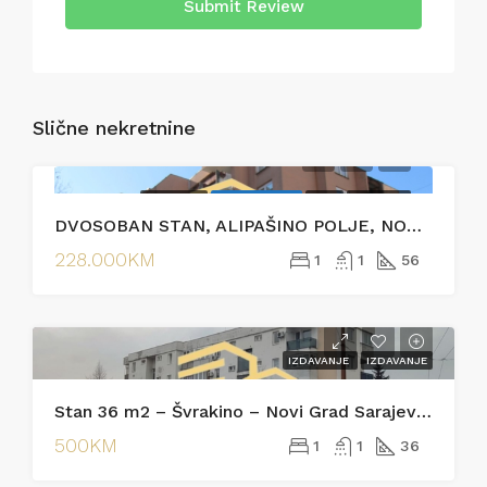
Submit Review
Slične nekretnine
PRODAJA
EKSKLUZIVNO
HOT
PRODAJA
DVOSOBAN STAN, ALIPAŠINO POLJE, NOVI GRAD
228.000KM
1
1
56
IZDAVANJE
IZDAVANJE
Stan 36 m2 – Švrakino – Novi Grad Sarajevo [Iznajmljivanje]
500KM
1
1
36