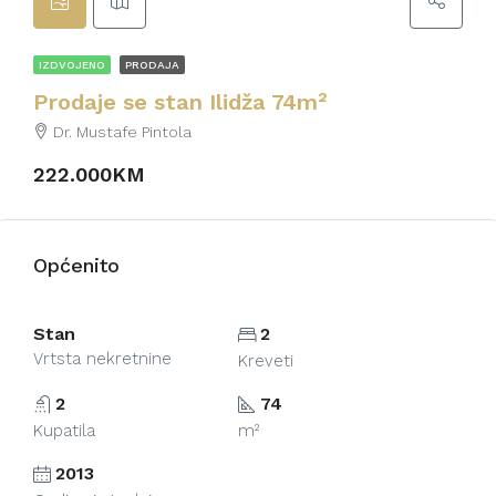
IZDVOJENO
PRODAJA
Prodaje se stan Ilidža 74m²
Dr. Mustafe Pintola
222.000KM
Općenito
Stan
2
Vrtsta nekretnine
Kreveti
2
74
Kupatila
m²
2013