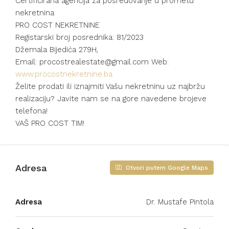
Certificirana agencija za posredovanje u prometu
nekretnina
PRO COST NEKRETNINE
Registarski broj posrednika: 81/2023
Džemala Bijedića 279H,
Email: procostrealestate@gmail.com Web:
www.procostnekretnine.ba
Želite prodati ili iznajmiti Vašu nekretninu uz najbržu
realizaciju? Javite nam se na gore navedene brojeve
telefona!
VAŠ PRO COST TIM!
Adresa
Otvori putem Google Maps
Adresa
Dr. Mustafe Pintola