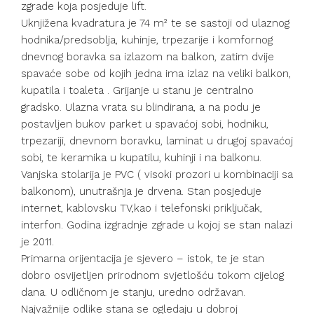
zgrade koja posjeduje lift.
Uknjižena kvadratura je 74 m² te se sastoji od ulaznog
hodnika/predsoblja, kuhinje, trpezarije i komfornog
dnevnog boravka sa izlazom na balkon, zatim dvije
spavaće sobe od kojih jedna ima izlaz na veliki balkon,
kupatila i toaleta . Grijanje u stanu je centralno
gradsko. Ulazna vrata su blindirana, a na podu je
postavljen bukov parket u spavaćoj sobi, hodniku,
trpezariji, dnevnom boravku, laminat u drugoj spavaćoj
sobi, te keramika u kupatilu, kuhinji i na balkonu.
Vanjska stolarija je PVC ( visoki prozori u kombinaciji sa
balkonom), unutrašnja je drvena. Stan posjeduje
internet, kablovsku TV,kao i telefonski priključak,
interfon. Godina izgradnje zgrade u kojoj se stan nalazi
je 2011.
Primarna orijentacija je sjevero – istok, te je stan
dobro osvijetljen prirodnom svjetlošću tokom cijelog
dana. U odličnom je stanju, uredno održavan.
Najvažnije odlike stana se ogledaju u dobroj