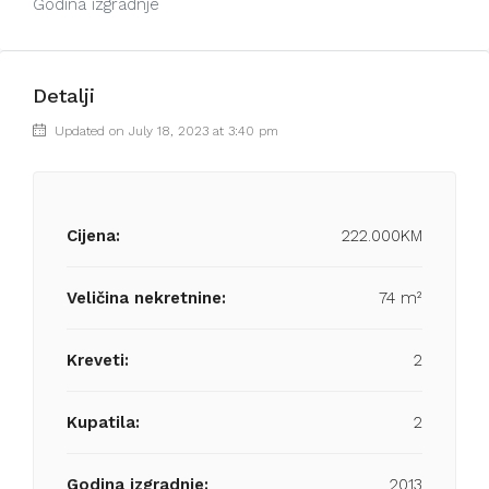
Godina izgradnje
Detalji
Updated on July 18, 2023 at 3:40 pm
Cijena:
222.000KM
Veličina nekretnine:
74 m²
Kreveti:
2
Kupatila:
2
Godina izgradnje:
2013