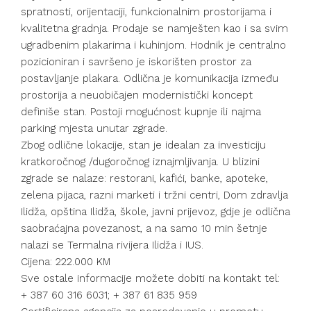
spratnosti, orijentaciji, funkcionalnim prostorijama i
kvalitetna gradnja. Prodaje se namješten kao i sa svim
ugradbenim plakarima i kuhinjom. Hodnik je centralno
pozicioniran i savršeno je iskorišten prostor za
postavljanje plakara. Odlična je komunikacija između
prostorija a neuobičajen modernistički koncept
definiše stan. Postoji mogućnost kupnje ili najma
parking mjesta unutar zgrade.
Zbog odlične lokacije, stan je idealan za investiciju
kratkoročnog /dugoročnog iznajmljivanja. U blizini
zgrade se nalaze: restorani, kafići, banke, apoteke,
zelena pijaca, razni marketi i tržni centri, Dom zdravlja
Ilidža, opština Ilidža, škole, javni prijevoz, gdje je odlična
saobraćajna povezanost, a na samo 10 min šetnje
nalazi se Termalna rivijera Ilidža i IUS.
Cijena: 222.000 KM
Sve ostale informacije možete dobiti na kontakt tel:
+ 387 60 316 6031; + 387 61 835 959