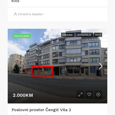
KUĆE
Elmedina Kapetan
IZDANO
IZDAVANJE
HOT
IZDVOJENO
2.000KM
Poslovni prostor Čengić Vila 2