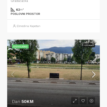
Gradačačka
62
m²
POSLOVNI PROSTOR
Elmedina Kapetan
IZDANO
IZDVOJENO
Dan
50KM