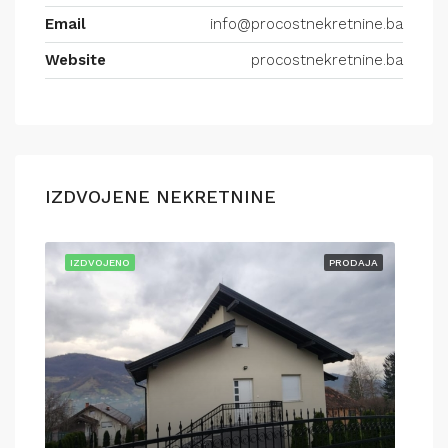
Email
info@procostnekretnine.ba
Website
procostnekretnine.ba
IZDVOJENE NEKRETNINE
AJA
IZDVOJENO
PRODAJA
IZD