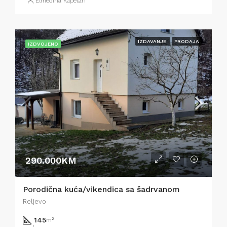
Elmedina Kapetan
IZDAVANJE
PRODAJA
IZDVOJENO
290.000KM
Porodična kuća/vikendica sa šadrvanom
Reljevo
145
m²