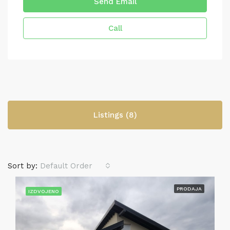
Send Email
Call
Listings (8)
Sort by:
Default Order
PRODAJA
IZDVOJENO