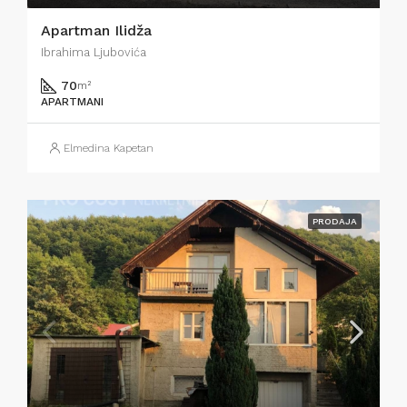
Apartman Ilidža
Ibrahima Ljubovića
70
m²
APARTMANI
Elmedina Kapetan
PRODAJA