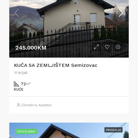
245.000KM
KUĆA SA ZEMLJIŠTEM Semizovac
Vranjak
72
m²
KUĆE
Elmedina Kapetan
PRODAJA
IZDVOJENO