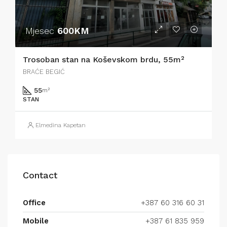
Mjesec
600KM
Trosoban stan na Koševskom brdu, 55m²
BRAĆE BEGIĆ
55
m²
STAN
Elmedina Kapetan
Contact
Office
+387 60 316 60 31
Mobile
+387 61 835 959