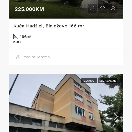
225.000KM
Kuća Hadžići, Binježevo 166 m²
166
m²
KUĆE
Elmedina Kapetan
IZDANO
IZDAVANJE