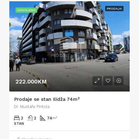
PRODAJA
IZDVOJENO
222.000KM
Prodaje se stan Ilidža 74m²
Dr. Mustafe Pintola
2
2
74
m²
STAN