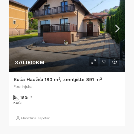
370.000KM
Kuća Hadžići 180 m², zemljište 891 m²
Podrinjska
180
m²
KUĆE
Elmedina Kapetan