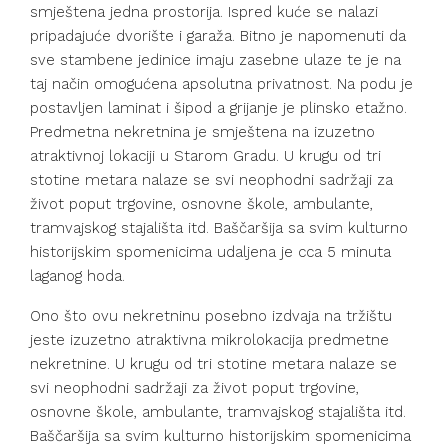
smještena jedna prostorija. Ispred kuće se nalazi
pripadajuće dvorište i garaža. Bitno je napomenuti da
sve stambene jedinice imaju zasebne ulaze te je na
taj način omogućena apsolutna privatnost. Na podu je
postavljen laminat i šipod a grijanje je plinsko etažno.
Predmetna nekretnina je smještena na izuzetno
atraktivnoj lokaciji u Starom Gradu. U krugu od tri
stotine metara nalaze se svi neophodni sadržaji za
život poput trgovine, osnovne škole, ambulante,
tramvajskog stajališta itd. Baščaršija sa svim kulturno
historijskim spomenicima udaljena je cca 5 minuta
laganog hoda.
Ono što ovu nekretninu posebno izdvaja na tržištu
jeste izuzetno atraktivna mikrolokacija predmetne
nekretnine. U krugu od tri stotine metara nalaze se
svi neophodni sadržaji za život poput trgovine,
osnovne škole, ambulante, tramvajskog stajališta itd.
Baščaršija sa svim kulturno historijskim spomenicima