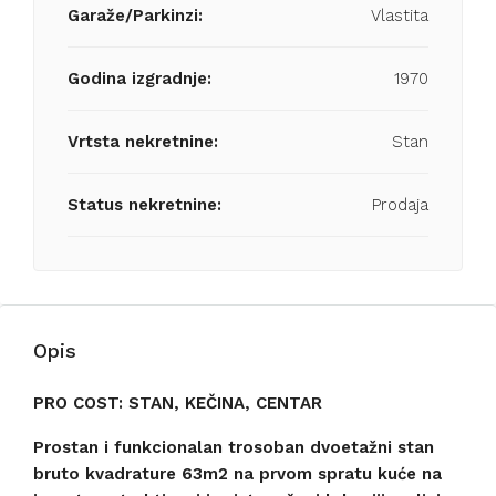
Garaže/Parkinzi:
Vlastita
Godina izgradnje:
1970
Vrtsta nekretnine:
Stan
Status nekretnine:
Prodaja
Opis
PRO COST: STAN, KEČINA, CENTAR
Prostan i funkcionalan trosoban dvoetažni stan
bruto kvadrature 63m2 na prvom spratu ku
će na