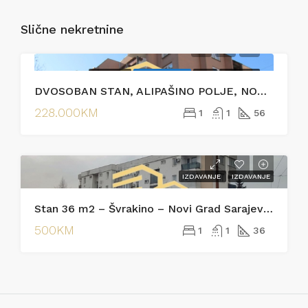
Slične nekretnine
PRODAJA
EKSKLUZIVNO
HOT
PRODAJA
DVOSOBAN STAN, ALIPAŠINO POLJE, NOVI GRAD
228.000KM
1
1
56
IZDAVANJE
IZDAVANJE
Stan 36 m2 – Švrakino – Novi Grad Sarajevo [Iznajmljivanje]
500KM
1
1
36