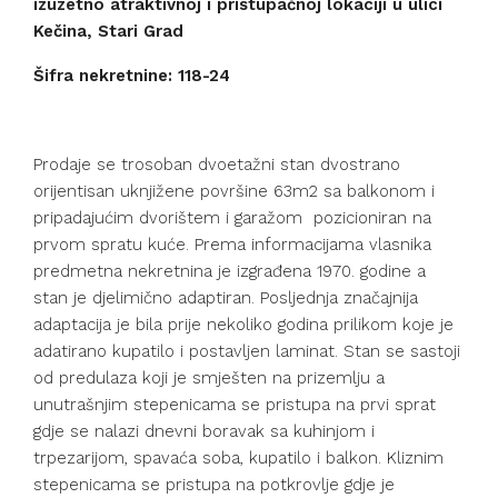
izuzetno atraktivnoj i pristupačnoj lokaciji u ulici
Kečina, Stari Grad
Šifra nekretnine: 118-24
Prodaje se trosoban dvoetažni stan dvostrano
orijentisan uknjižene površine 63m2 sa balkonom i
pripadajućim dvorištem i garažom pozicioniran na
prvom spratu kuće. Prema informacijama vlasnika
predmetna nekretnina je izgrađena 1970. godine a
stan je djelimično adaptiran. Posljednja značajnija
adaptacija je bila prije nekoliko godina prilikom koje je
adatirano kupatilo i postavljen laminat. Stan se sastoji
od predulaza koji je smješten na prizemlju a
unutrašnjim stepenicama se pristupa na prvi sprat
gdje se nalazi dnevni boravak sa kuhinjom i
trpezarijom, spavaća soba, kupatilo i balkon. Kliznim
stepenicama se pristupa na potkrovlje gdje je