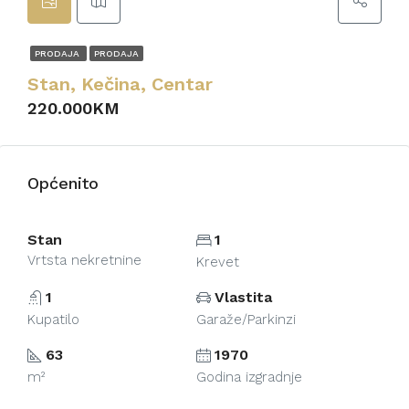
PRODAJA
PRODAJA
Stan, Kečina, Centar
220.000KM
Općenito
Stan
1
Vrtsta nekretnine
Krevet
1
Vlastita
Kupatilo
Garaže/Parkinzi
63
1970
m²
Godina izgradnje