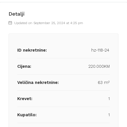
Detalji
Updated on September 25, 2024 at 4:25 pm
ID nekretnine:
hz-118-24
Cijena:
220.000KM
Veličina nekretnine:
63 m²
Krevet:
1
Kupatilo:
1