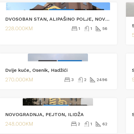
PRODAJA
EKSKLUZIVNO
HOT
PRODAJA
00KM
245.000KM
DVOSOBAN STAN, ALIPAŠINO POLJE, NOVI GRAD
jska
Vranjak
228.000KM
1
1
56
PRODAJA
EKSKLUZIVNO
Dvije kuće, Osenik, Hadžići
270.000KM
3
2
2496
PRODAJA
EKSKLUZIVNO
PRODAJA
NOVOGRADNJA, PEJTON, ILIDŽA
S
248.000KM
2
1
62