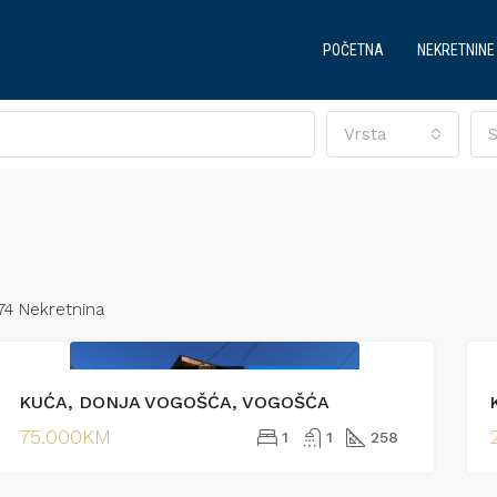
POČETNA
NEKRETNINE
Vrsta
S
74 Nekretnina
PRODAJA
EKSKLUZIVNO
KUĆA, DONJA VOGOŠĆA, VOGOŠĆA
JENO
PRODAJA
IZDVOJENO
PRODA
75.000KM
1
1
258