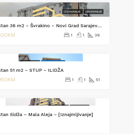
IZDAVANJE
IZDAVANJE
370.000KM
Podrinjska
Stan 36 m2 – Švrakino – Novi Grad Sarajevo [Iznajmljivanje]
500KM
1
1
36
IZDAVANJE
EKSKLUZIVNO
Stan 51 m2 – STUP – ILIDŽA
IZDAVANJE
950KM
1
1
51
IZDAVANJE
IZDAVANJE
tan Ilidža – Mala Aleja – [Iznajmljivanje]