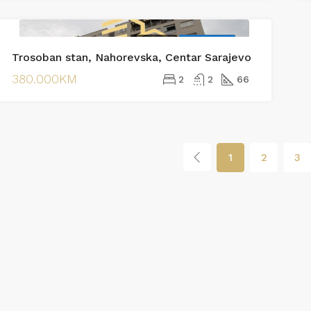
PRODAJA
EKSKLUZIVNO
Trosoban stan, Nahorevska, Centar Sarajevo
380.000KM
2
2
66
1
2
3