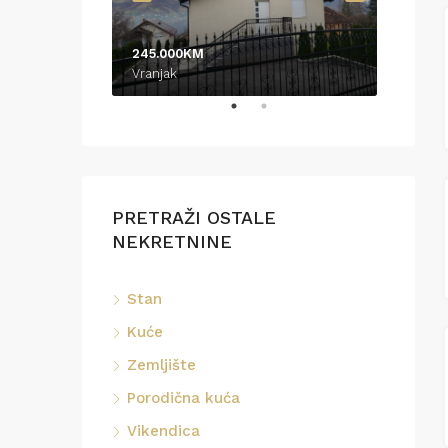
245.000KM
370.0
Vranjak
Podrin
PRETRAŽI OSTALE
NEKRETNINE
Stan
Kuće
Zemljište
Porodična kuća
Vikendica