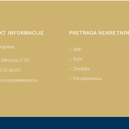
KT INFORMACIJE
PRETRAGA NEKRETNI
 Kapetan
Stan
Kuće
 Šehovića 21-23
Zemljište
0 31 66 031
Porodična kuća
rocostnekretnine.ba