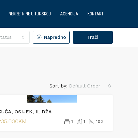
NEKRETNINE U TURSKOJ
AGENCIJA
KONTAKT
tatus
Napredno
Traži
Sort by:
Default Order
PRODAJA
KUĆA, OSIJEK, ILIDŽA
EKSKLUZIVNO
JA
IZDVOJENO
PRODAJA
235.000KM
1
1
102