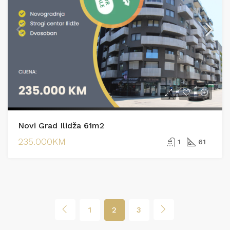
Novi Grad Ilidža 61m2
235.000KM
1
61
1
2
3