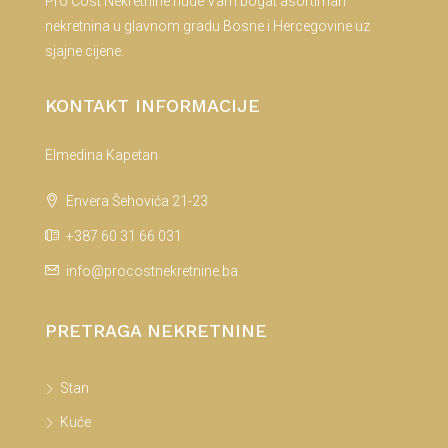
Pro Cost Nekretnine nude Vam bogat asortiman
nekretnina u glavnom gradu Bosne i Hercegovine uz
sjajne cijene.
KONTAKT INFORMACIJE
Elmedina Kapetan
Envera Šehovića 21-23
+387 60 31 66 031
info@procostnekretnine.ba
PRETRAGA NEKRETNINE
Stan
Kuće