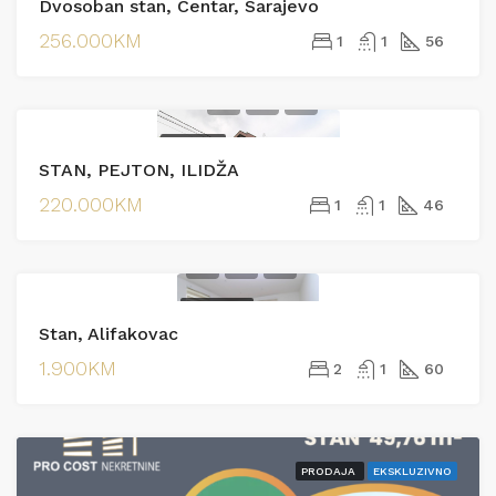
Dvosoban stan, Centar, Sarajevo
256.000KM
1
1
56
PRODAJA
STAN, PEJTON, ILIDŽA
EKSKLUZIVNO
220.000KM
1
1
46
IZDAVANJE
Stan, Alifakovac
IZDAVANJE
1.900KM
2
1
60
PRODAJA
EKSKLUZIVNO