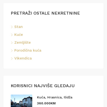
PRETRAŽI OSTALE NEKRETNINE
Stan
Kuće
Zemljište
Porodična kuća
Vikendica
KORISNICI NAJVIŠE GLEDAJU
Kuća, Hrasnica, Ilidža
360.000KM