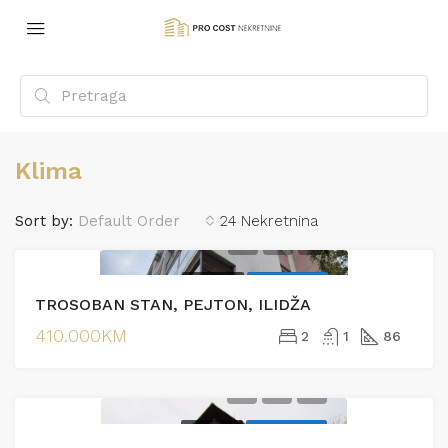
Klima
Sort by:
Default Order
24 Nekretnina
PRODAJA
EKSKLUZIVNO
TROSOBAN STAN, PEJTON, ILIDŽA
410.000KM
2
1
86
PRODAJA
EKSKLUZIVNO