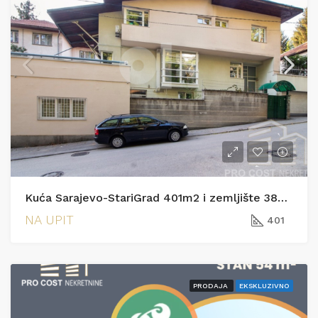
Kuća Sarajevo-StariGrad 401m2 i zemljište 385m2
NA UPIT
401
PRODAJA
EKSKLUZIVNO