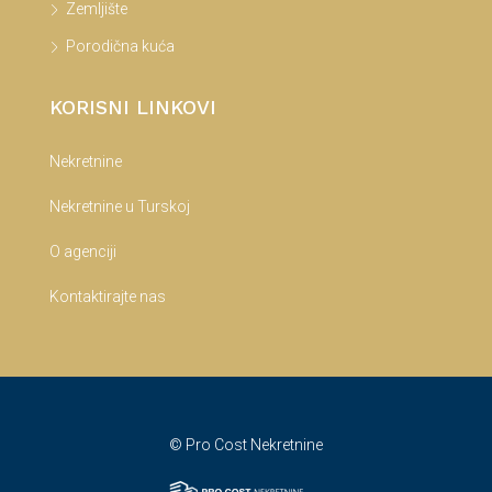
Zemljište
Porodična kuća
KORISNI LINKOVI
Nekretnine
Nekretnine u Turskoj
O agenciji
Kontaktirajte nas
© Pro Cost Nekretnine