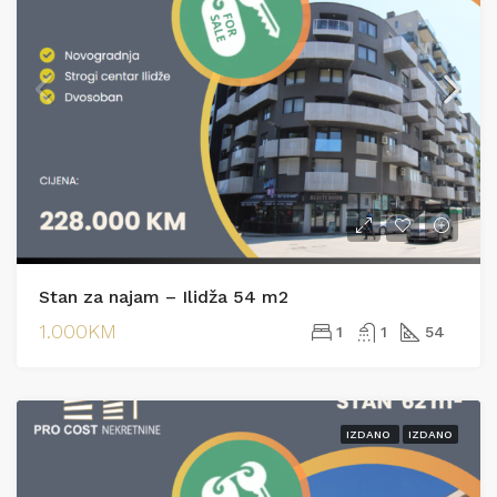
Stan za najam – Ilidža 54 m2
1.000KM
1
1
54
IZDANO
IZDANO