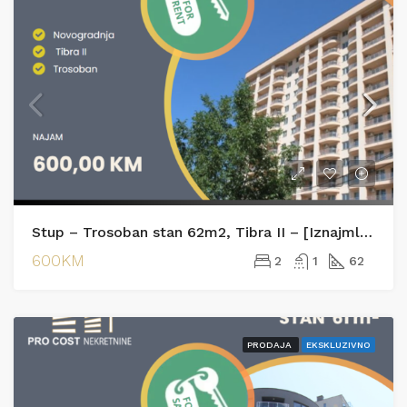
Stup – Trosoban stan 62m2, Tibra II – [Iznajmljivanje]
600KM
2
1
62
PRODAJA
EKSKLUZIVNO