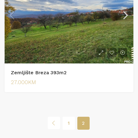
Zemljište Breza 393m2
27.000KM
1
2