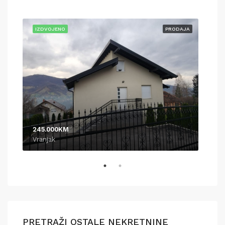
AJA
IZDVOJENO
PRODAJA
IZD
245.000KM
370
Vranjak
Pod
PRETRAŽI OSTALE NEKRETNINE