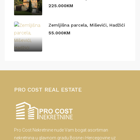
225.000KM
Zemljišna parcela, Miševići, Hadžići
55.000KM
PRO COST REAL ESTATE
Pro Cost Nekretnine nude Vam bogat asortiman
nekretnina u glavnom gradu Bosne i Hercegovine uz