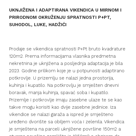
UKNJIŽENA I ADAPTIRANA VIKENDICA U MIRNOM I
PRIRODNOM OKRUŽENJU SPRATNOSTI P+PT,
SUHODOL, LUKE, HADŽIĆI
Prodaje se vikendica spratnosti P+Pt bruto kvadrature
120m2. Prema informacijama vlasnika predmetna
nekretnina je uknjižena a posljednja adaptacija je bila
2023. Godine prilikom koje je u potpunosti adaptirano
potkrovlje. U prizemlju se nalazi jedna prostorija,
kuhinja i kupatilo. Na potkrovlju je smješten dnevni
boravak, manja kuhinja, spavać soba i kupatilo.
Prizemlje i potkrovlje imaju zasebne ulaze te se kao
takve mogu korisiti kao dvije zasebne jedinice. Iza
vikendice se nalazi garaža a ispred je smješteno
uređeno dvorište sa obiljem voća i zelenila. Vikendica
je smještena na parceli uknjižene površine 150m2 a