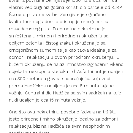
stvarna površine zemljišta je 1050m2 s obzirom da
vlasnik već dugi niz godina koristi dio parcele od KJKP
Šume u privatne svrhe. Zemljište je ograđeno
kvalitetnom ogradom a pristup je omogućen sa
makadamskog puta. Predmetna nekretnina je
smještena u mirnom i prirodnom okruženju sa
obiljem zelenila i čistog zraka i okružena je sa
crnogoričnom šumom te je kao takva idealna je za
odmor i relaksaciju u ovom prirodnom okruženju. U
bližem okruženju se nalazi mnoštvo izgrađenih vikend
objekata, nekropola stećaka itd. Asfaltni put je udaljen
cca 300 metara a glavna saobraćajnica koja vodi
prema Hadžićima udaljena je cca 8 minuta lagane
vožnje. Centralni dio Hadžića sa svim sadržajima koje
nudi udaljen je cca 15 minuta vožnje.
Ono što ovu nekretninu posebno izdvaja na tržištu
jeste prirodno i mirno okruženje idealno za odmor i
relaksaciju, blizina Hadžića sa svim neophodnim