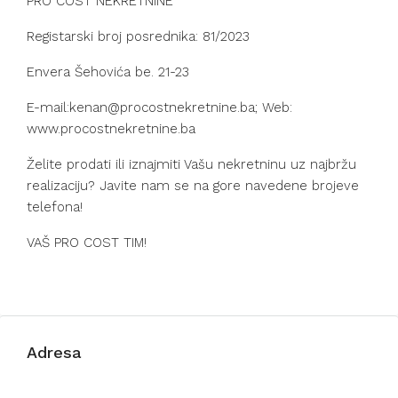
PRO COST NEKRETNINE
Registarski broj posrednika: 81/2023
Envera Šehovića be. 21-23
E-mail:kenan@procostnekretnine.ba; Web:
www.procostnekretnine.ba
Želite prodati ili iznajmiti Vašu nekretninu uz najbržu
realizaciju? Javite nam se na gore navedene brojeve
telefona!
VAŠ PRO COST TIM!
Adresa