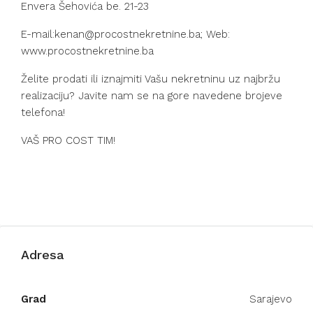
Envera Šehovića be. 21-23
E-mail:kenan@procostnekretnine.ba; Web:
www.procostnekretnine.ba
Želite prodati ili iznajmiti Vašu nekretninu uz najbržu
realizaciju? Javite nam se na gore navedene brojeve
telefona!
VAŠ PRO COST TIM!
Adresa
Grad
Sarajevo