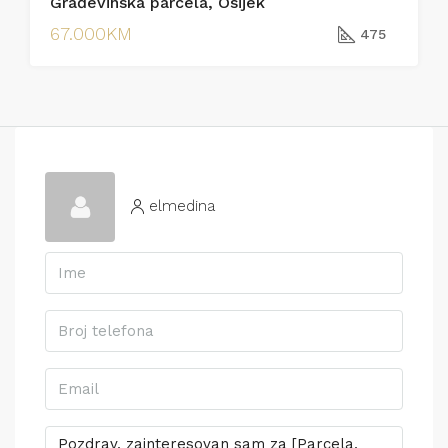
Građevinska parcela, Osijek
67.000KM
475
elmedina