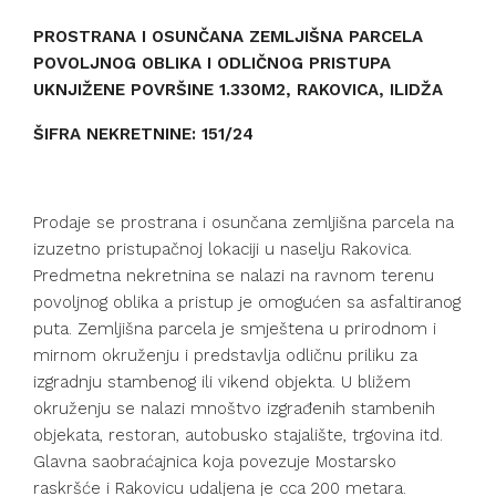
PROSTRANA I OSUNČANA ZEMLJIŠNA PARCELA
POVOLJNOG OBLIKA I ODLIČNOG PRISTUPA
UKNJIŽENE POVRŠINE 1.330M2, RAKOVICA, ILIDŽA
ŠIFRA NEKRETNINE: 151/24
Prodaje se prostrana i osunčana zemljišna parcela na
izuzetno pristupačnoj lokaciji u naselju Rakovica.
Predmetna nekretnina se nalazi na ravnom terenu
povoljnog oblika a pristup je omogućen sa asfaltiranog
puta. Zemljišna parcela je smještena u prirodnom i
mirnom okruženju i predstavlja odličnu priliku za
izgradnju stambenog ili vikend objekta. U bližem
okruženju se nalazi mnoštvo izgrađenih stambenih
objekata, restoran, autobusko stajalište, trgovina itd.
Glavna saobraćajnica koja povezuje Mostarsko
raskršće i Rakovicu udaljena je cca 200 metara.