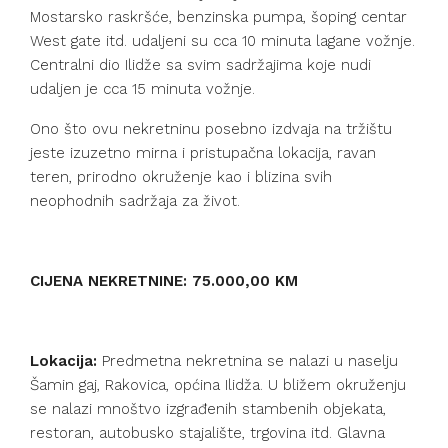
Mostarsko raskršće, benzinska pumpa, šoping centar
West gate itd. udaljeni su cca 10 minuta lagane vožnje.
Centralni dio Ilidže sa svim sadržajima koje nudi
udaljen je cca 15 minuta vožnje.
Ono što ovu nekretninu posebno izdvaja na tržištu
jeste izuzetno mirna i pristupačna lokacija, ravan
teren, prirodno okruženje kao i blizina svih
neophodnih sadržaja za život.
CIJENA NEKRETNINE: 75.000,00 KM
Lokacija:
Predmetna nekretnina se nalazi u naselju
Šamin gaj, Rakovica, općina Ilidža. U bližem okruženju
se nalazi mnoštvo izgrađenih stambenih objekata,
restoran, autobusko stajalište, trgovina itd. Glavna