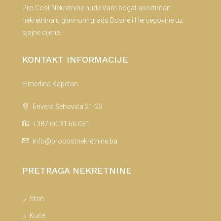
Pro Cost Nekretnine nude Vam bogat asortiman
nekretnina u glavnom gradu Bosne i Hercegovine uz
sjajne cijene.
KONTAKT INFORMACIJE
Elmedina Kapetan
Envera Šehovića 21-23
+387 60 31 66 031
info@procostnekretnine.ba
PRETRAGA NEKRETNINE
Stan
Kuće