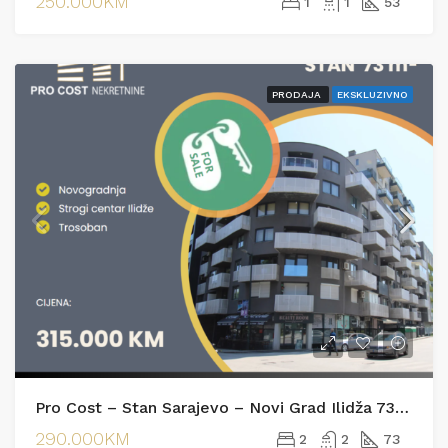
250.000KM
1
1
53
PRODAJA
EKSKLUZIVNO
Pro Cost – Stan Sarajevo – Novi Grad Ilidža 73m²
290.000KM
2
2
73