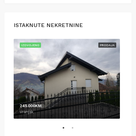
ISTAKNUTE NEKRETNINE
AJA
IZDVOJENO
PRODAJA
IZD
245.000KM
370
Vranjak
Pod