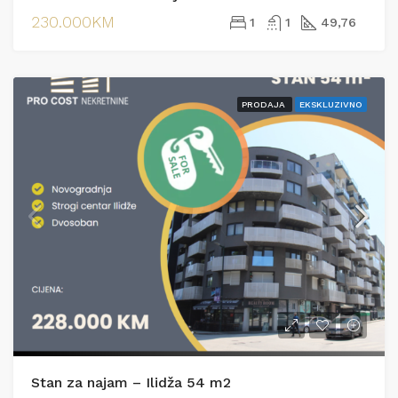
230.000KM
1
1
49,76
PRODAJA
EKSKLUZIVNO
Stan za najam – Ilidža 54 m2