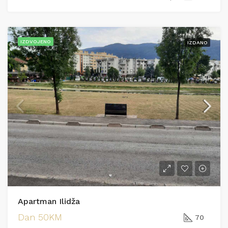
IZDVOJENO
IZDANO
Apartman Ilidža
Dan
50KM
70