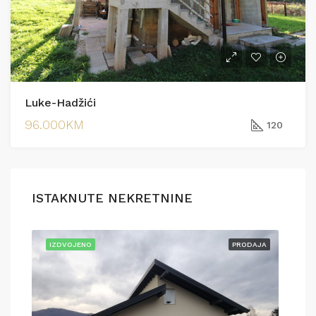
Luke-Hadžići
96.000KM
120
ISTAKNUTE NEKRETNINE
AJA
IZDVOJENO
PRODAJA
IZD