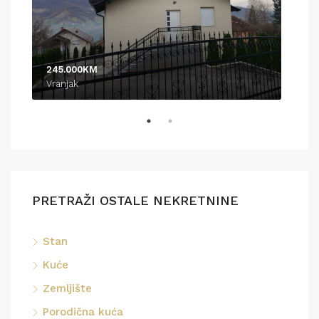
245.000KM
370
Vranjak
Pod
PRETRAŽI OSTALE NEKRETNINE
Stan
Kuće
Zemljište
Porodična kuća