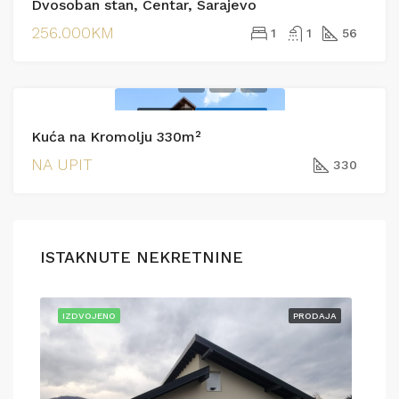
Dvosoban stan, Centar, Sarajevo
256.000KM
1
1
56
PRODAJA
EKSKLUZIVNO
Kuća na Kromolju 330m²
NA UPIT
330
ISTAKNUTE NEKRETNINE
AJA
IZDVOJENO
PRODAJA
IZD