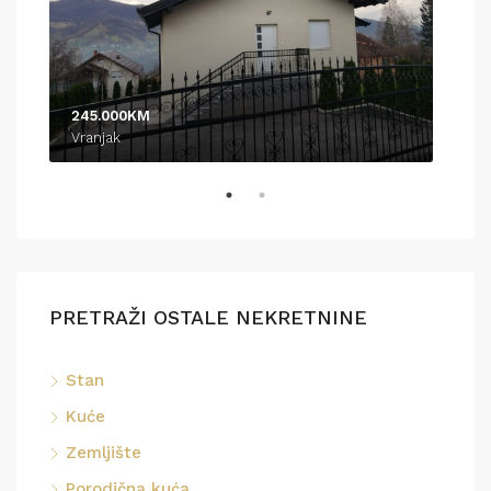
245.000KM
370
Vranjak
Pod
PRETRAŽI OSTALE NEKRETNINE
Stan
Kuće
Zemljište
Porodična kuća