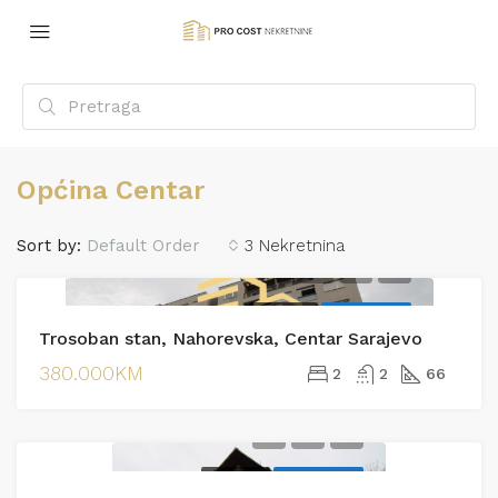
Općina Centar
Sort by:
Default Order
3 Nekretnina
PRODAJA
EKSKLUZIVNO
Trosoban stan, Nahorevska, Centar Sarajevo
380.000KM
2
2
66
PRODAJA
EKSKLUZIVNO