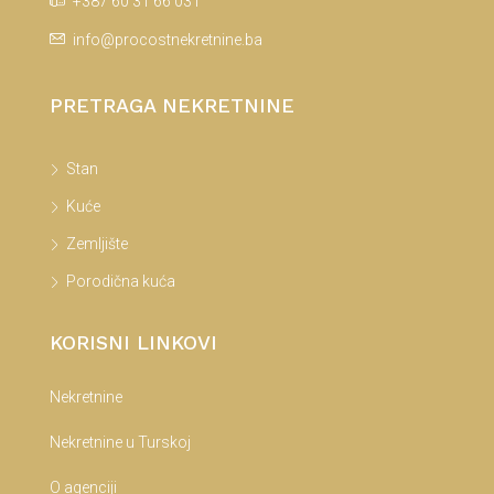
+387 60 31 66 031
info@procostnekretnine.ba
PRETRAGA NEKRETNINE
Stan
Kuće
Zemljište
Porodična kuća
KORISNI LINKOVI
Nekretnine
Nekretnine u Turskoj
O agenciji