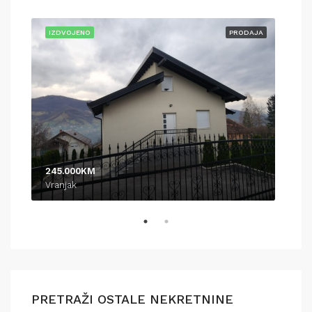
AJA
IZDVOJENO
PRODAJA
IZD
245.000KM
370
Vranjak
Pod
PRETRAŽI OSTALE NEKRETNINE