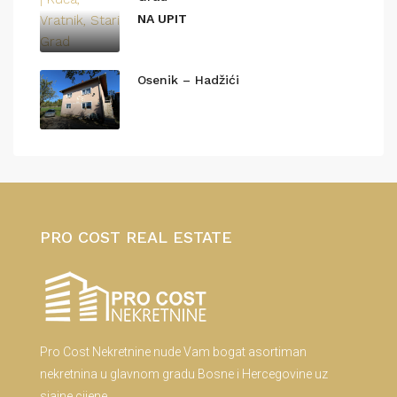
NA UPIT
Osenik – Hadžići
PRO COST REAL ESTATE
Pro Cost Nekretnine nude Vam bogat asortiman
nekretnina u glavnom gradu Bosne i Hercegovine uz
sjajne cijene.