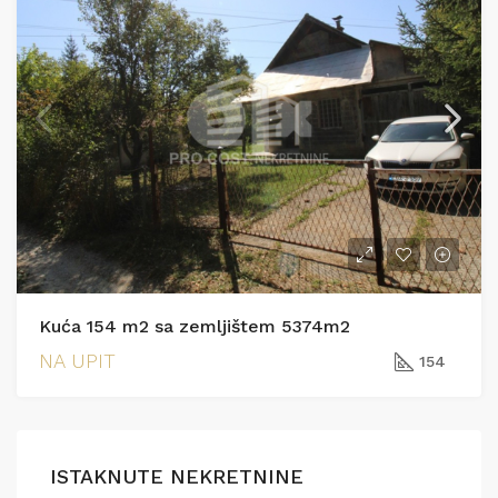
Kuća 154 m2 sa zemljištem 5374m2
NA UPIT
154
ISTAKNUTE NEKRETNINE