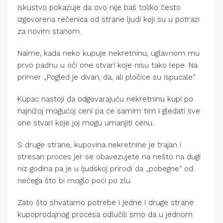
Iskustvo pokazuje da ovo nije baš toliko često
izgovorena rečenica od strane ljudi koji su u potrazi
za novim stanom.
Naime, kada neko kupuje nekretninu, uglavnom mu
prvo padnu u oči one stvari koje nisu tako lepe. Na
primer „Pogled je divan, da, ali pločice su ispucale“.
Kupac nastoji da odgovarajuću nekretninu kupi po
najnižoj mogućoj ceni pa će samim tim i gledati sve
one stvari koje joj mogu umanjiti cenu.
S druge strane, kupovina nekretnine je trajan i
stresan proces jer se obavezujete na nešto na dugi
niz godina pa je u ljudskoj prirodi da „pobegne“ od
nečega što bi moglo poći po zlu.
Zato što shvatamo potrebe i jedne i druge strane
kupoprodajnog procesa odlučili smo da u jednom