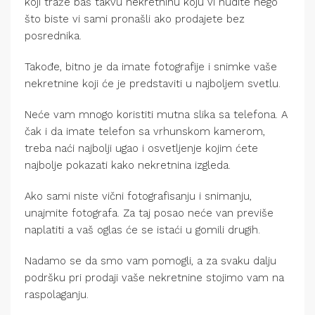
koji traže baš takvu nekretninu koju vi nudite nego
što biste vi sami pronašli ako prodajete bez
posrednika.
Takođe, bitno je da imate fotografije i snimke vaše
nekretnine koji će je predstaviti u najboljem svetlu.
Neće vam mnogo koristiti mutna slika sa telefona. A
čak i da imate telefon sa vrhunskom kamerom,
treba naći najbolji ugao i osvetljenje kojim ćete
najbolje pokazati kako nekretnina izgleda.
Ako sami niste vični fotografisanju i snimanju,
unajmite fotografa. Za taj posao neće van previše
naplatiti a vaš oglas će se istaći u gomili drugih.
Nadamo se da smo vam pomogli, a za svaku dalju
podršku pri prodaji vaše nekretnine stojimo vam na
raspolaganju.