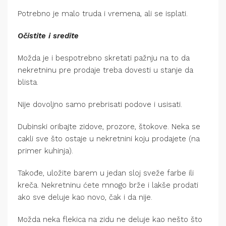
Potrebno je malo truda i vremena, ali se isplati.
Očistite i sredite
Možda je i bespotrebno skretati pažnju na to da
nekretninu pre prodaje treba dovesti u stanje da
blista.
Nije dovoljno samo prebrisati podove i usisati.
Dubinski oribajte zidove, prozore, štokove. Neka se
cakli sve što ostaje u nekretnini koju prodajete (na
primer kuhinja).
Takođe, uložite barem u jedan sloj sveže farbe ili
kreča. Nekretninu ćete mnogo brže i lakše prodati
ako sve deluje kao novo, čak i da nije.
Možda neka flekica na zidu ne deluje kao nešto što