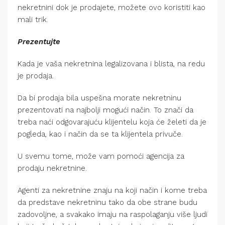
nekretnini dok je prodajete, možete ovo koristiti kao
mali trik.
Prezentujte
Kada je vaša nekretnina legalizovana i blista, na redu
je prodaja.
Da bi prodaja bila uspešna morate nekretninu
prezentovati na najbolji mogući način. To znači da
treba naći odgovarajuću klijentelu koja će želeti da je
pogleda, kao i način da se ta klijentela privuče.
U svemu tome, može vam pomoći agencija za
prodaju nekretnine.
Agenti za nekretnine znaju na koji način i kome treba
da predstave nekretninu tako da obe strane budu
zadovoljne, a svakako imaju na raspolaganju više ljudi