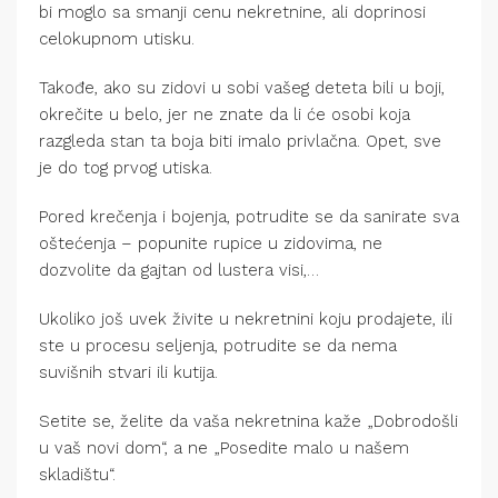
bi moglo sa smanji cenu nekretnine, ali doprinosi
celokupnom utisku.
Takođe, ako su zidovi u sobi vašeg deteta bili u boji,
okrečite u belo, jer ne znate da li će osobi koja
razgleda stan ta boja biti imalo privlačna. Opet, sve
je do tog prvog utiska.
Pored krečenja i bojenja, potrudite se da sanirate sva
oštećenja – popunite rupice u zidovima, ne
dozvolite da gajtan od lustera visi,…
Ukoliko još uvek živite u nekretnini koju prodajete, ili
ste u procesu seljenja, potrudite se da nema
suvišnih stvari ili kutija.
Setite se, želite da vaša nekretnina kaže „Dobrodošli
u vaš novi dom“, a ne „Posedite malo u našem
skladištu“.