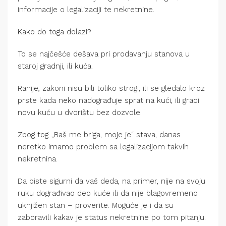
informacije o legalizaciji te nekretnine.
Kako do toga dolazi?
To se najčešće dešava pri prodavanju stanova u
staroj gradnji, ili kuća.
Ranije, zakoni nisu bili toliko strogi, ili se gledalo kroz
prste kada neko nadograđuje sprat na kući, ili gradi
novu kuću u dvorištu bez dozvole.
Zbog tog „Baš me briga, moje je“ stava, danas
neretko imamo problem sa legalizacijom takvih
nekretnina.
Da biste sigurni da vaš deda, na primer, nije na svoju
ruku dograđivao deo kuće ili da nije blagovremeno
uknjižen stan – proverite. Moguće je i da su
zaboravili kakav je status nekretnine po tom pitanju.