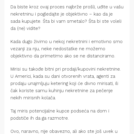
Da biste kroz ovaj proces najbrže prošli, uđite u vašu
nekretninu i pogledajte je objektivno – kao da je
sada kupujete. Šta bi vam smetalo? Šta bi ste voleli
da (ne) vidite?
Kada dugo živimo u nekoj nekretnini i emotivno smo
vezanji za nju, neke nedostatke ne možemo
objektivno da primetimo ako se ne distanciramo.
Mirisi su takođe bitni pri prodaji/kupovini nekretnine.
U Americi, kada su dani otvorenih vrata, agenti za
prodaju unajmljuju ketering koji će divno mirisati, ili
čak koriste samu kuhinju nekretnine za pečenje
nekih mirisnih kolača.
Taj miris potencijalne kupce podseća na dom i
podstiče ih da ga razmotre.
Ovo, naravno, nije obavezno, ali ako ste još uvek u