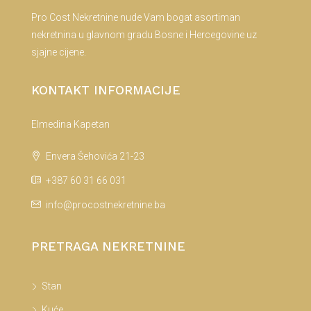
Pro Cost Nekretnine nude Vam bogat asortiman
nekretnina u glavnom gradu Bosne i Hercegovine uz
sjajne cijene.
KONTAKT INFORMACIJE
Elmedina Kapetan
Envera Šehovića 21-23
+387 60 31 66 031
info@procostnekretnine.ba
PRETRAGA NEKRETNINE
Stan
Kuće