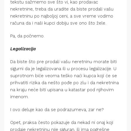
tekstu sažmemo sve što vi, kao prodavac
nekretnine, treba da uradite da biste prodali vašu
nekretninu po najboljoj ceni, a sve vreme vodimo
računa da i naši kupci dobiju sve ono što žele.
Pa, da počnemo.
Legalizacija
Da biste što pre prodali vašu neretninu morate biti
sigurni da je legalizovana ili u procesu legalizacije. U
suprotnom biće veoma teško naći kupca koji će se
prihvatiti rizika da nešto pođe po zlu i da nekretnina
na kraju neće biti upisana u katastar pod njihovim
imenom.
I ovo deluje kao da se podrazumeva, zar ne?
Opet, praksa često pokazuje da nekad ni onaj koji
prodaje nekretninu nije siguran, ili ima pogrešne