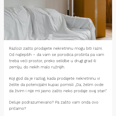
Razlozi zašto prodajete nekretninu mogu biti razni.
Od najlepših – da vam se porodica proširila pa vam
treba veći prostor, preko selidbe u drugi grad ili
zemlju, do nekih malo ružnijih.
Koji god da je razlog, kada prodajete nekretninu vi
želite da potencijalni kupac pomisli „Da, želim ovde
da živim i nije mi jasno zašto neko prodaje ovaj stan“.
Deluje podrazumevano? Pa zašto vam onda ovo
pričamo?