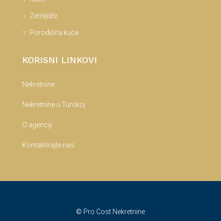
Zemljište
Porodična kuća
KORISNI LINKOVI
Nekretnine
Nekretnine u Turskoj
O agenciji
Kontaktirajte nas
© Pro Cost Nekretnine