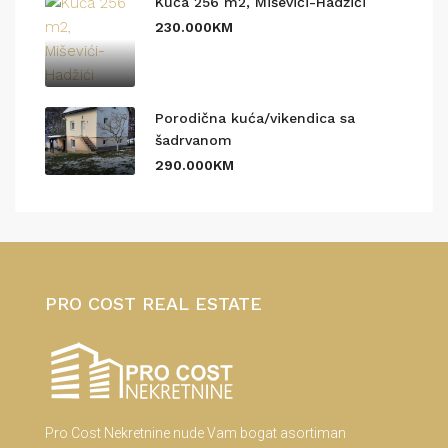
Kuća 256 m2, Miševići-Hadžići
230.000KM
Porodična kuća/vikendica sa
šadrvanom
290.000KM
PRO COST REAL ESTATE
Pro Cost Nekretnine nude Vam bogat asortiman