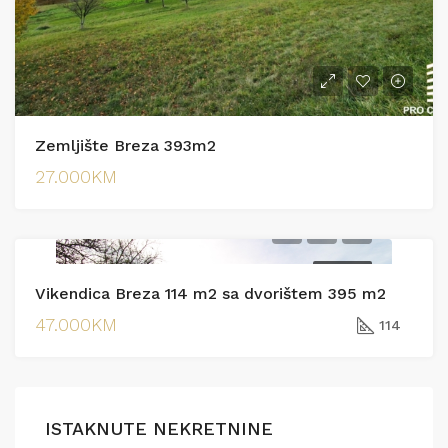
Zemljište Breza 393m2
27.000KM
PRODAJA
Vikendica Breza 114 m2 sa dvorištem 395 m2
47.000KM
114
ISTAKNUTE NEKRETNINE