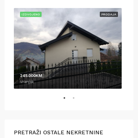
AJA
IZDVOJENO
PRODAJA
IZD
245.000KM
370
Vranjak
Pod
PRETRAŽI OSTALE NEKRETNINE