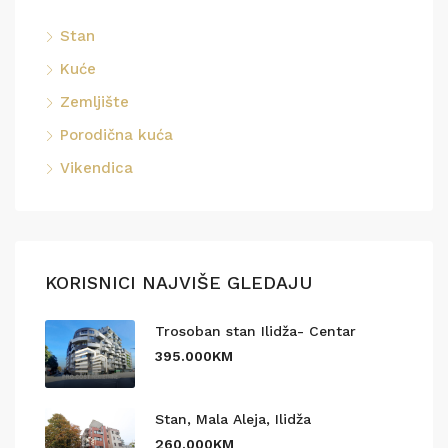
Stan
Kuće
Zemljište
Porodična kuća
Vikendica
KORISNICI NAJVIŠE GLEDAJU
Trosoban stan Ilidža- Centar
395.000KM
Stan, Mala Aleja, Ilidža
260.000KM