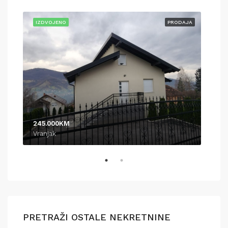
AJA
IZDVOJENO
PRODAJA
IZD
245.000KM
370
Vranjak
Pod
PRETRAŽI OSTALE NEKRETNINE