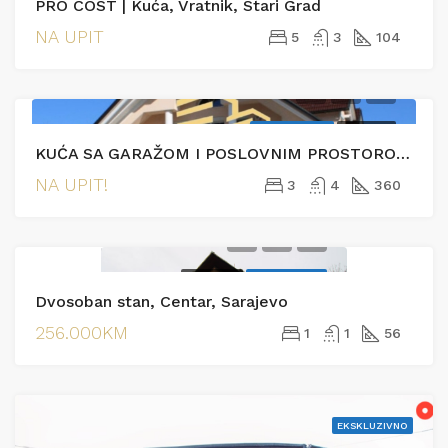
PRO COST | Kuća, Vratnik, Stari Grad
NA UPIT
5
3
104
EKSKLUZIVNO
PRODAJA
KUĆA SA GARAŽOM I POSLOVNIM PROSTOROM- AZIĆI
NA UPIT!
3
4
360
PRODAJA
EKSKLUZIVNO
Dvosoban stan, Centar, Sarajevo
256.000KM
1
1
56
EKSKLUZIVNO