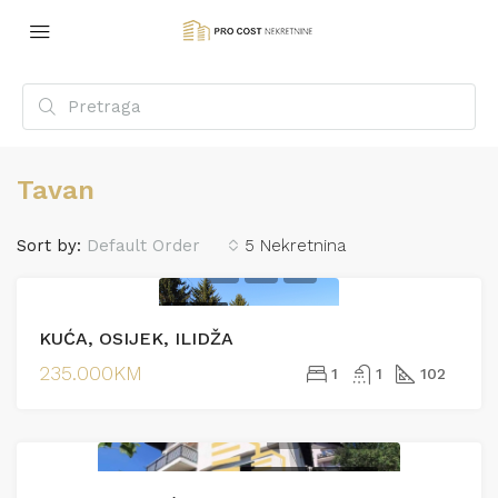
Tavan
Sort by:
Default Order
5 Nekretnina
PRODAJA
KUĆA, OSIJEK, ILIDŽA
EKSKLUZIVNO
235.000KM
1
1
102
PRODAJA
PRODAJA