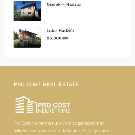
Osenik – Hadžići
Luke-Hadžići
96.000KM
PRO COST REAL ESTATE
Pro Cost Nekretnine nude Vam bogat asortiman
nekretnina u glavnom gradu Bosne i Hercegovine uz