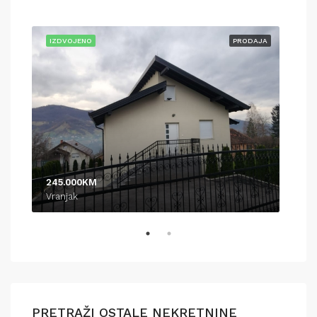
AJA
IZDVOJENO
PRODAJA
IZD
245.000KM
370
Vranjak
Pod
PRETRAŽI OSTALE NEKRETNINE