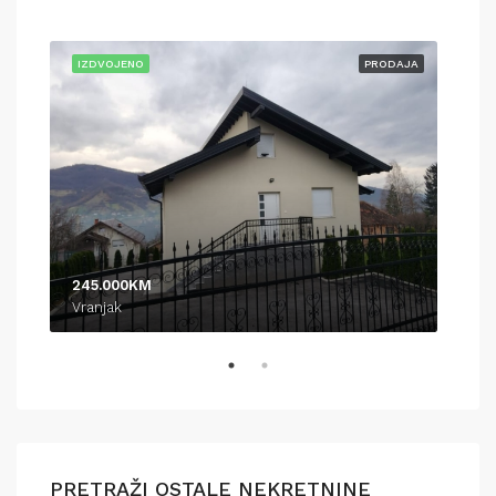
AJA
IZDVOJENO
PRODAJA
IZD
245.000KM
370
Vranjak
Pod
PRETRAŽI OSTALE NEKRETNINE