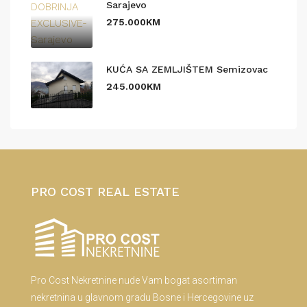
Sarajevo
275.000KM
KUĆA SA ZEMLJIŠTEM Semizovac
245.000KM
PRO COST REAL ESTATE
Pro Cost Nekretnine nude Vam bogat asortiman
nekretnina u glavnom gradu Bosne i Hercegovine uz