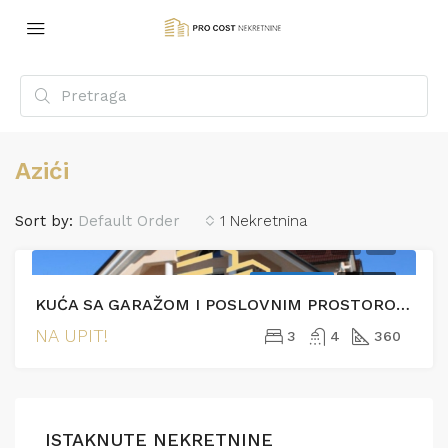
Azići
Sort by:
Default Order
1 Nekretnina
EKSKLUZIVNO
PRODAJA
KUĆA SA GARAŽOM I POSLOVNIM PROSTOROM- AZIĆI
NA UPIT!
3
4
360
ISTAKNUTE NEKRETNINE