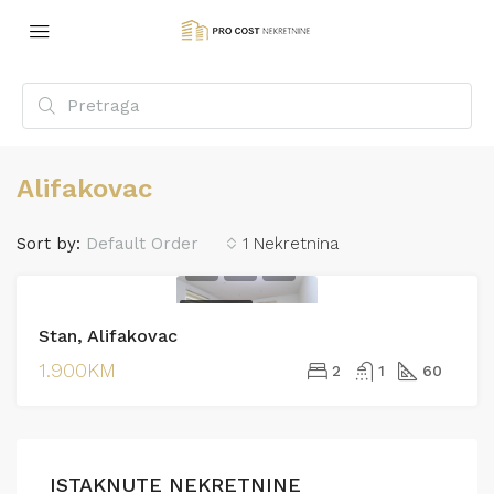
Alifakovac
Sort by:
Default Order
1 Nekretnina
IZDAVANJE
Stan, Alifakovac
IZDAVANJE
1.900KM
2
1
60
ISTAKNUTE NEKRETNINE