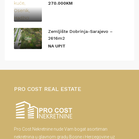
270.000KM
Zemljište Dobrinja-Sarajevo –
2616m2
NA UPIT
PRO COST REAL ESTATE
Pro Cost Nekretnine nude Vam bogat asortiman
nekretnina u glavnom gradu Bosne i Hercegovine uz