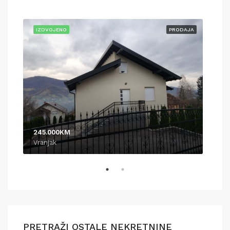
AJA
IZDVOJENO
PRODAJA
IZD
245.000KM
370
Vranjak
Pod
PRETRAŽI OSTALE NEKRETNINE